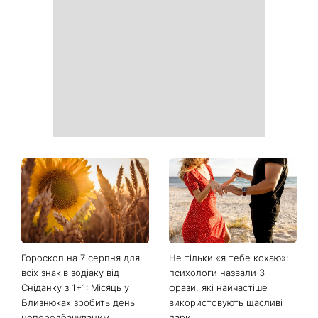
«Все гірше й гірше»: Надя
«Це був сюрприз»: Соломія
Дорофєєва розповіла про
Вітвіцька розповіла, як
проблеми зі здоров’ям
дізналася про вагітність та
якою була реакція чоловіка
Зелені помідори на кущах:
Не кінець світу: 12 серпня
садівники пояснили, чому
відбудеться рідкісне
плоди не червоніють навіть
поєднання сонячного
у спеку
затемнення, Персеїди та
параду планет – коли їх
можна побачити