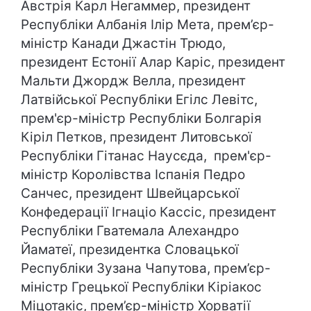
Австрія Карл Негаммер, президент
Республіки Албанія Ілір Мета, прем’єр-
міністр Канади Джастін Трюдо,
президент Естонії Алар Каріс, президент
Мальти Джордж Велла, президент
Латвійської Республіки Егілс Левітс,
прем'єр-міністр Республіки Болгарія
Кіріл Петков, президент Литовської
Республіки Гітанас Наусєда, прем'єр-
міністр Королівства Іспанія Педро
Санчес, президент Швейцарської
Конфедерації Ігнаціо Кассіс, президент
Республіки Гватемала Алехандро
Йаматеї, президентка Словацької
Республіки Зузана Чапутова, прем’єр-
міністр Грецької Республіки Кіріакос
Міцотакіс, прем’єр-міністр Хорватії