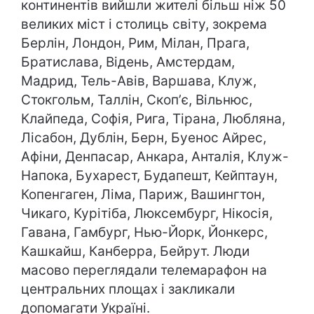
континентів вийшли жителі більш ніж 50
великих міст і столиць світу, зокрема
Берлін, Лондон, Рим, Мілан, Прага,
Братислава, Відень, Амстердам,
Мадрид, Тель-Авів, Варшава, Клуж,
Стокгольм, Таллін, Скопʼє, Вільнюс,
Клайпеда, Софія, Рига, Тірана, Любляна,
Лісабон, Дублін, Берн, Буенос Айрес,
Афіни, Денпасар, Анкара, Анталія, Клуж-
Напока, Бухарест, Будапешт, Кейптаун,
Копенгаген, Ліма, Париж, Вашингтон,
Чикаго, Курітіба, Люксембург, Нікосія,
Гавана, Гамбург, Нью-Йорк, Йонкерс,
Кашкайш, Канберра, Бейрут. Люди
масово переглядали телемарафон на
центральних площах і закликали
допомагати Україні.