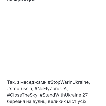
Так, з меседжами #StopWarInUkraine,
#stoprussia, #NoFlyZoneUA,
#CloseTheSky, #StandWithUkraine 27
березня на вулиці великих міст усіх