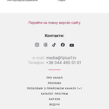
Гороскоп на 7 серпня для
Не тільки «я тебе кохаю»:
всіх знаків зодіаку від
психологи назвали 3
Сніданку з 1+1: Місяць у
фрази, які найчастіше
Близнюках зробить день
використовують щасливі
непередбачуваним
пари