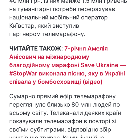
40 млн грн. Із них майже 1,5 млн гривень
на гуманітарні потреби перерахував
національний мобільний оператор
Київстар, який виступив
партнером телемарафону.
ЧИТАЙТЕ ТАКОЖ
:
7-річня Амелія
Анісович на міжнародному
благодійному марафоні Save Ukraine —
#StopWar виконала пісню, яку в Україні
співала у бомбосховищі (відео)
Сумарно прямий ефір телемарафону
переглянуло близько 80 млн людей по
всьому світу. Телеканали деяких країн
показували телемарафон в повторі зі
своїми субтитрами, відповідно збір
коштів ще триває. Комунікаційна