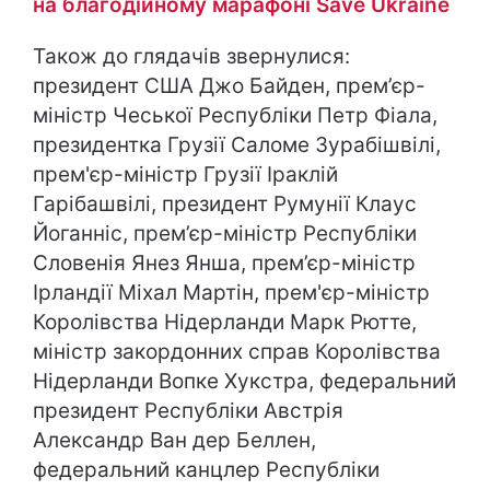
на благодійному марафоні Save Ukraine
Також до глядачів звернулися:
президент США Джо Байден, прем’єр-
міністр Чеської Республіки Петр Фіала,
президентка Грузії Саломе Зурабішвілі,
прем'єр-міністр Грузії Іраклій
Гарібашвілі, президент Румунії Клаус
Йоганніс, прем’єр-міністр Республіки
Словенія Янез Янша, прем’єр-міністр
Ірландії Міхал Мартін, прем'єр-міністр
Королівства Нідерланди Марк Рютте,
міністр закордонних справ Королівства
Нідерланди Вопке Хукстра, федеральний
президент Республіки Австрія
Александр Ван дер Беллен,
федеральний канцлер Республіки