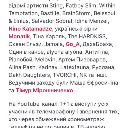
відомі артисти Sting, Fatboy Slim, Within
Temptation, Bastille, BrainStorm, Beissoul
& Einius, Salvador Sobral, Idina Menzel,
Nino Katamadze
, українські зірки
Monatik
, Тіна Кароль, The HARDKISS,
Океан Ельзи, Jamala,
Go_A
, ДахаБраха,
Один в каное, alyona alyona, Антитіла,
Pianoбой, Melovin, Артем Пивоваров,
Alina Pash, Kadnay, Latexfauna, Руслана,
Dakh Daughters, TVORCHI, NK та інші.
Ведучими заходу були Маша Єфросиніна
та
Тімур Мірошниченко
.
На YouTube-каналі 1+1 є виступи усіх
учасників телемарафону і звернення тих,
хто через обмежений хронометраж
телеефіру не потрапив в ТВ-версію