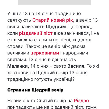
У ніч з 13 на 14 січня традиційно
святкують
Старий новий рік
, а вечір 13
січня називають
Щедрим
. Це період,
коли
різдвяний піст
вже закінчився, і на
стіл можна ставити не пісні, «щедрі»
страви. Також це вечір між двома
великими
церковними
і народними
святами: 13 січня відзначають
Маланки,
14 січня – свято
Василя
. То які
ж страви на Щедрий вечір 13 січня
традиційно готують українці?
Страви на Щедрий вечір
Новий рік та Святий вечір на
Різдво
припадають ще на різдвяний піст, тому,