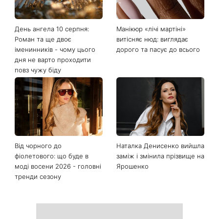
День ангела 10 серпня:
Манікюр «лічі мартіні»
Роман та ще двоє
витісняє нюд: виглядає
іменинників - чому цього
дорого та пасує до всього
дня не варто проходити
повз чужу біду
Від чорного до
Наталка Денисенко вийшла
фіолетового: що буде в
заміж і змінила прізвище на
моді восени 2026 - головні
Ярошенко
тренди сезону