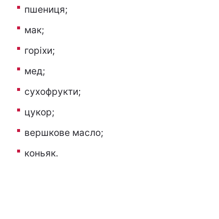
пшениця;
мак;
горіхи;
мед;
сухофрукти;
цукор;
вершкове масло;
коньяк.