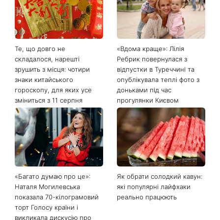
Те, що довго не
«Вдома краще»: Лілія
складалося, нарешті
Ребрик повернулася з
зрушить з місця: чотири
відпустки в Туреччині та
знаки китайського
опублікувала теплі фото з
гороскопу, для яких усе
доньками під час
зміниться з 11 серпня
прогулянки Києвом
«Багато думаю про це»:
Як обрати солодкий кавун:
Наталя Могилевська
які популярні лайфхаки
показала 70-кілограмовий
реально працюють
торт Голосу країни і
викликала дискусію про