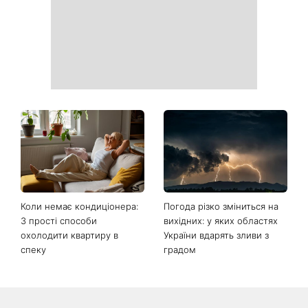
для яких найближчі пів
серпня
року стануть переломними
Ваші дані можуть бути на
Софія Ротару нарешті
чеку: Укрпошта почала
показалася публіці: як зараз
друкувати персональну
виглядає легендарна 79-
інформацію в
річна співачка
розрахункових квитанціях