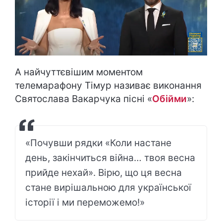
А найчуттєвішим моментом
телемарафону Тімур називає виконання
Святослава Вакарчука пісні «
Обійми
»:
«Почувши рядки «Коли настане
день, закінчиться війна… твоя весна
прийде нехай». Вірю, що ця весна
стане вирішальною для української
історії і ми переможемо!»