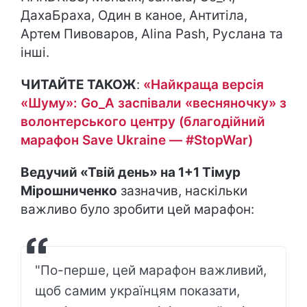
ДахаБраха, Один в каное, Антитіла,
Артем Пивоваров, Alina Pash, Руслана та
інші.
ЧИТАЙТЕ ТАКОЖ
:
«Найкраща версія
«Шуму»: Go_A заспівали «весняночку» з
волонтерського центру (благодійний
марафон Save Ukraine — #StopWar)
Ведучий «Твій день» на 1+1 Тімур
Мірошниченко
зазначив, наскільки
важливо було зробити цей марафон:
"По-перше, цей марафон важливий,
щоб самим українцям показати,