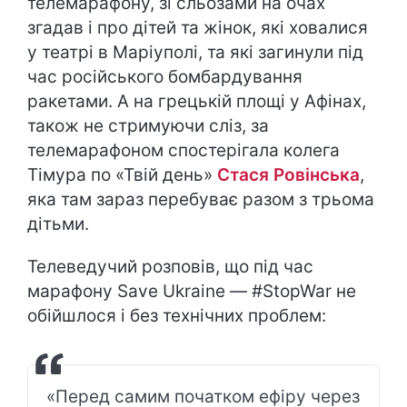
телемарафону, зі сльозами на очах
згадав і про дітей та жінок, які ховалися
у театрі в Маріуполі, та які загинули під
час російського бомбардування
ракетами. А на грецькій площі у Афінах,
також не стримуючи сліз, за
телемарафоном спостерігала колега
Тімура по «Твій день»
Стася Ровінська
,
яка там зараз перебуває разом з трьома
дітьми.
Телеведучий розповів, що під час
марафону Save Ukraine — #StopWar не
обійшлося і без технічних проблем:
«Перед самим початком ефіру через