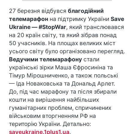
27 березня відбувся
благодійний
телемарафон
на підтримку України
Save
Ukraine — #StopWar
, який транслювався
на 20 країн світу, та який зібрав понад
50 учасників. На площах великих міст
усього світу було організовано перегляд.
Ведучими телемарафону
стали
українські зірки Маша Єфросиніна та
Тімур Мірошниченко, а також польські
— Іда Новаковська та Дональд Арлет.
До, під час марафону та після збирали
кошти на вирішення найбільших
гуманітарних проблем, спричинених
військовим вторгненням РФ на
територію України. Детально:
saveukraine.1plus1.ua
.