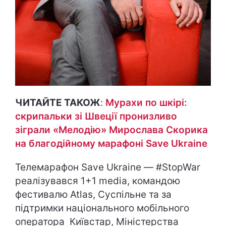
ЧИТАЙТЕ ТАКОЖ
:
Мурахи по шкірі:
скрипальки зі Швеції пронизливо
зіграли «Мелодію» Мирослава Скорика
на благодійному марафоні Save Ukraine
Телемарафон Save Ukraine — #StopWar
реалізувався 1+1 media, командою
фестивалю Atlas, Суспільне та за
підтримки національного мобільного
оператора Київстар, Міністерства