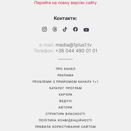
Коли немає кондиціонера:
Погода різко зміниться на
3 прості способи
вихідних: у яких областях
охолодити квартиру в
України вдарять зливи з
спеку
градом
Перейти на повну версію сайту