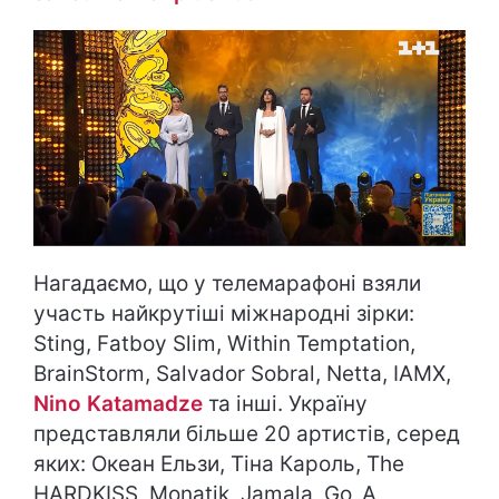
Нагадаємо, що у телемарафоні взяли
участь найкрутіші міжнародні зірки:
Sting, Fatboy Slim, Within Temptation,
BrainStorm, Salvador Sobral, Netta, IAMX,
Nino Katamadze
та інші. Україну
представляли більше 20 артистів, серед
яких: Океан Ельзи, Тіна Кароль, The
HARDKISS, Monatik, Jamala, Go_A,