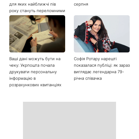
Останні новини
Почнеться час великих
На вихідних магнітна буря
звершень: три знаки
посилиться: що чекає
китайського гороскопу,
метеочутливих людей 8 і 9