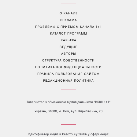
«Все хуже и хуже»: Надя
«Это был сюрприз»:
Дорофеева рассказала о
Соломия Витвицкая
проблемах со здоровьем
рассказала, как узнала о
беременности и как
отреагировал ее муж
Перейти на полную версию сайта
Контакты:
е-mail:
media@1plus1.tv
Телефон:
+38 044 490 01 01