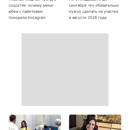
Последние новости
Как начать бегать после 35
Рейтинги зашкаливают: 3
и не бросить через
турецких сериала, ставшие
неделю: 6 правил, которые
главными хитами 2026
работают
года
Главный модный тренд в
Не откладывайте до