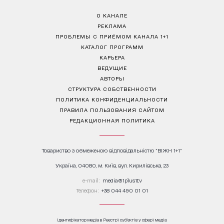
О КАНАЛЕ
РЕКЛАМА
ПРОБЛЕМЫ С ПРИЁМОМ КАНАЛА 1+1
КАТАЛОГ ПРОГРАММ
КАРЬЕРА
ВЕДУЩИЕ
АВТОРЫ
СТРУКТУРА СОБСТВЕННОСТИ
ПОЛИТИКА КОНФИДЕНЦИАЛЬНОСТИ
ПРАВИЛА ПОЛЬЗОВАНИЯ САЙТОМ
РЕДАКЦИОННАЯ ПОЛИТИКА
Товариство з обмеженою відповідальністю "ВІЖН 1+1"
Україна, 04080, м. Київ, вул. Кирилівська, 23
е-mail:
media@1plus1.tv
Телефон:
+38 044 490 01 01
Ідентифікатор медіа в Реєстрі суб’єктів у сфері медіа: