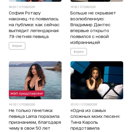
18:20 | 07.08.2026
16:32 | 07.08.2026
София Ротару
Больше не скрывает
наконец-то появилась
возлюбленную:
на публике: как сейчас
Владимир Дантес
выглядит легендарная
впервые открыто
79-летняя певица
появился с новой
избранницей
#зірки
#зірки
ЖВЛ представляет
14:02 | 07.08.2026
13:00 | 07.08.2026
Не только генетика:
«Одна из самых
певица Lama поразила
сложных моих песен»:
признанием, благодаря
Тина Кароль
чему в свои 50 лет
представила