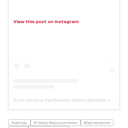
View this post on Instagram
A post shared by Євробачення Україна (@suspilne.eurovision)
#звезды
#Тимур Мирошниченко
#Евровидение