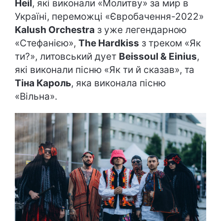
Heil
, які виконали «Молитву» за мир в
Україні, переможці «Євробачення-2022»
Kalush Orchestra
з уже легендарною
«Стефанією»,
The Hardkiss
з треком «Як
ти?», литовський дует
Beissoul & Einius
,
які виконали пісню «Як ти й сказав», та
Тіна Кароль
, яка виконала пісню
«Вільна».