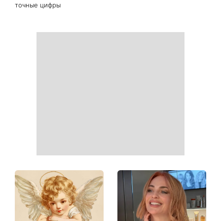
Вместо Санторини и
Действительно ли в арбузе
Миконоса: 7 сказочных
больше всего нитратов:
мест в Европе, которые
химик развенчала главный
могут заменить
миф об излюбленном
популярные курорты
летнем фрукте
«На вершине - лишь
Тина Кароль назвала
единицы»: Павел Текучев
настоящий эталон красоты:
рассказал, сколько на
дело вовсе не во
самом деле зарабатывают
внешности
украинские актеры -
точные цифры