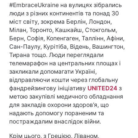
#EmbraceUkraine на вулицях зібрались
люди з різних континентів та понад 30
міст світу, зокрема Берлін, Лондон,
Мілан, Торонто, Кашкайш, Стокгольм,
Берн, Софія, Копенгаген, Таллінн, Афіни,
Сан-Паулу, Курітіба, Відень, Вашингтон,
Тирана тощо. Люди переглядали
телемарафон на центральних площах і
закликали допомагати Україні,
відправляючи кошти через глобальну
фандрейзингову ініціативу
UNITED24
з
метою закупівлі медичного обладнання
для закладів охорони здоров’я, що
надають допомогу пораненим та
постраждалим внаслідок війни.
Крім цього, з Грецією, Ліваном,