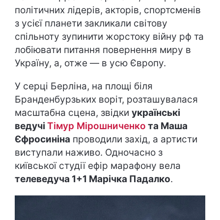
політичних лідерів, акторів, спортсменів
з усієї планети закликали світову
спільноту зупинити жорстоку війну рф та
лобіювати питання повернення миру в
Україну, а, отже — в усю Європу.
У серці Берліна, на площі біля
Бранденбурзьких воріт, розташувалася
масштабна сцена, звідки
українські
ведучі
Тімур Мірошниченко
та Маша
Єфросиніна
проводили захід, а артисти
виступали наживо. Одночасно з
київської студії ефір марафону вела
телеведуча 1+1 Марічка Падалко
.