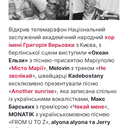
Відкрив телемарафон Національний
заслужений академічний народний
хор
імені Григорія Верьовки
з Києва, з
берлінської сцени виступили
«Океан
Ельзи»
з піснею-присвятою Маріуполю
«
Місто Марії
»,
Melovin
з треком «
Не
зволікай
», швейцарці
Kadebostany
ексклюзивно презентували пісню
«
Another sunrise
», яка записана спільно
із українськими вокалістками,
Макс
Барських
з премʼєрою «
Чекай мене
»,
MONATIK
з українськомовною піснею
«FROM U TO Z»,
alyona alyona та Jerry