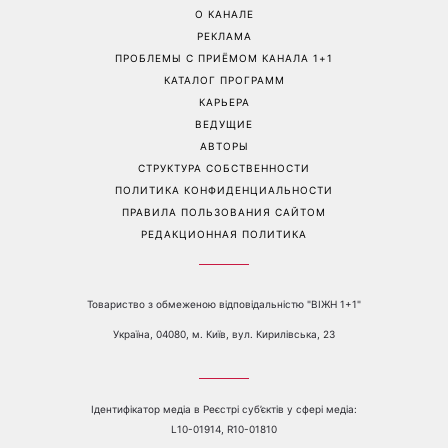
Именины 7 августа: Марина
До и после: Виктория
и Александр среди
Булитко решилась на
именинников - почему
новую косметическую
этот день рекомендуется
процедуру и
провести в кругу близких
продемонстрировала
результат
Перейти на полную версию сайта
Контакты:
е-mail:
media@1plus1.tv
Телефон:
+38 044 490 01 01