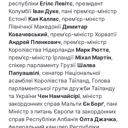
республіки
Егілс Левітс
, президент
Колумбії
Іван Дуке
, пані премʼєр-міністр
Естонії
Кая Каллас
, прем'єр-міністр
Північної Македонії
Димитар
Ковачевський
, премʼєр-міністр Хорватії
Андрей Пленкович
, прем'єр-міністр
Королівства Нідерланди
Марк Рютте
,
прем’єр-міністр Ірландії
Міхал Мартін
,
спікер парламенту Грузії
Шалва
Папуашвілі
, сенатор Національної
асамблеї Королівства Таїланд, Голова
парламентської групи дружби Таїланду
та України
Чен Намчайсірі
, міністр
закордонних справ Мальти
Єн Борґ
, пані
Міністр з питань Європи та закордонних
справ Республіки Албанія
Олта Джачка
,
федеральний канцлер Республіки