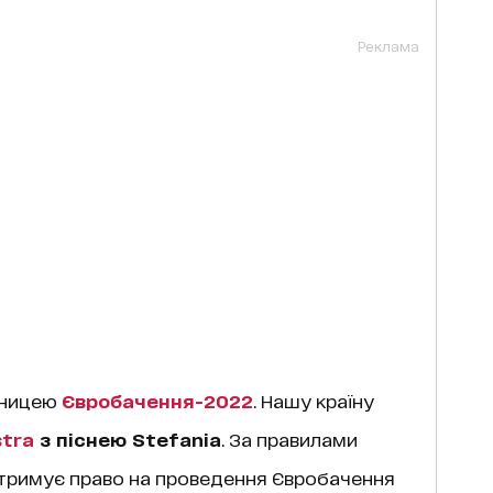
Реклама
жницею
Євробачення-2022
. Нашу країну
stra
з піснею Stefania
. За правилами
тримує право на проведення Євробачення