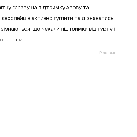
вітну фразу на підтримку Азову та
 європейців активно гуглити та дізнаватись
ці зізнаються, що чекали підтримки від гурту і
егшенням.
Реклама