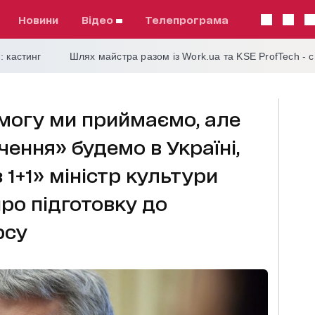
Новини
відео
телепрограма
: кастинг
Шлях майстра разом із Work.ua та KSE ProfTech - 
могу ми приймаємо, але
ення» будемо в Україні,
 1+1» міністр культури
ро підготовку до
рсу