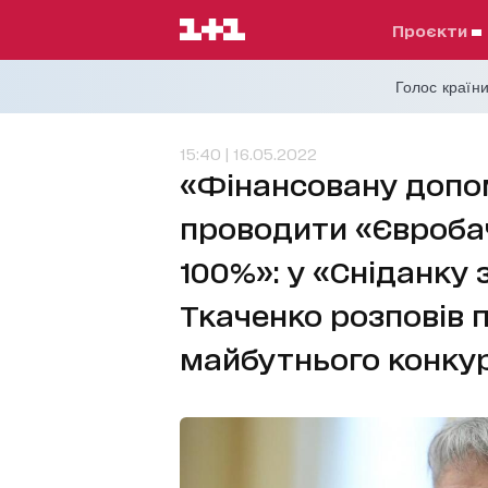
проєкти
Голос країни
15:40 | 16.05.2022
«Фінансовану допо
проводити «Євробач
100%»: у «Сніданку з
Ткаченко розповів п
майбутнього конку