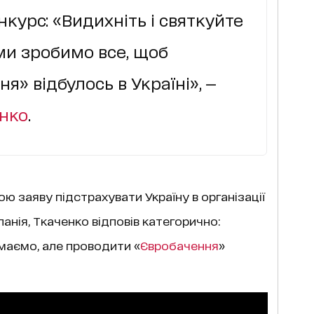
курс: «Видихніть і святкуйте
ми зробимо все, щоб
» відбулось в Україні», —
нко
.
ю заяву підстрахувати Україну в організації
анія, Ткаченко відповів категорично:
маємо, але проводити «
Євробачення
»