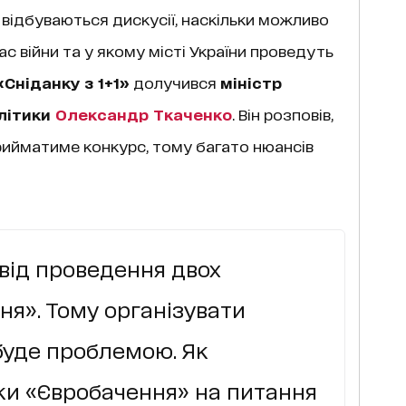
 відбуваються дискусії, наскільки можливо
ас війни та у якому місті України проведуть
«Сніданку з 1+1»
долучився
міністр
літики
Олександр Ткаченко
. Він розповів,
рийматиме конкурс, тому багато нюансів
свід проведення двох
ня». Тому організувати
буде проблемою. Як
ки «Євробачення» на питання