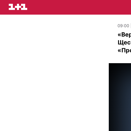
09:00 
«Вер
Щест
«Про