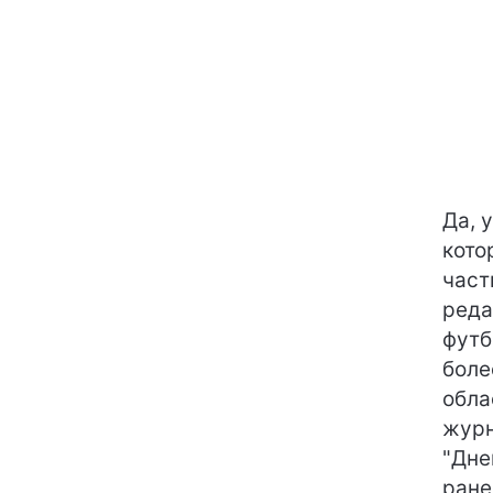
Да, 
кото
част
реда
футб
боле
обла
журн
"Дне
ране