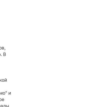
ов,
. В
кой
мо" и
ое
иалы