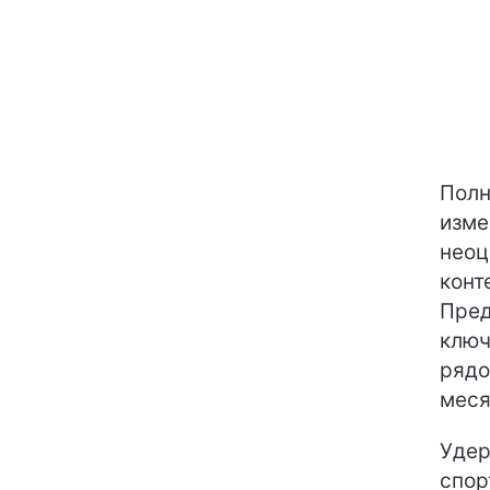
Полн
изме
неоц
конт
Пред
ключ
рядо
меся
Удер
спор