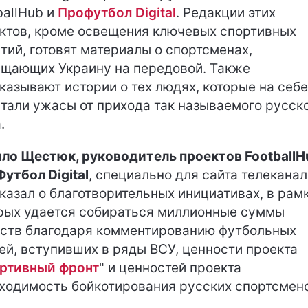
ballHub и
Профутбол Digital
. Редакции этих
ктов, кроме освещения ключевых спортивных
тий, готовят материалы о спортсменах,
щающих Украину на передовой. Также
казывают истории о тех людях, которые на себе
тали ужасы от прихода так называемого русск
.
ло Щестюк, руководитель проектов FootballH
утбол Digital
, специально для сайта телеканал
казал о благотворительных инициативах, в рам
рых удается собираться миллионные суммы
ств благодаря комментированию футбольных
ей, вступивших в ряды ВСУ, ценности проекта
ртивный фронт
" и ценностей проекта
ходимость бойкотирования русских спортсмено