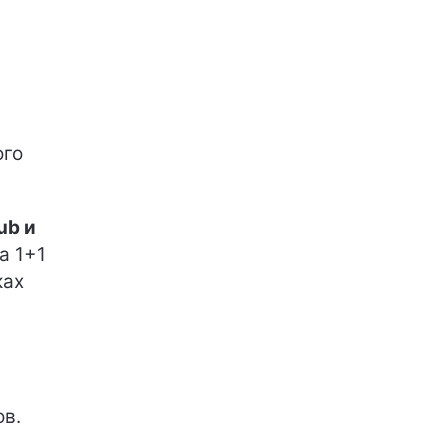
ого
ub и
а 1+1
ках
в.