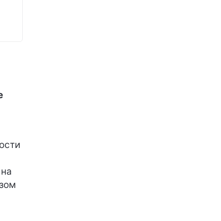
е
ости
 на
азом