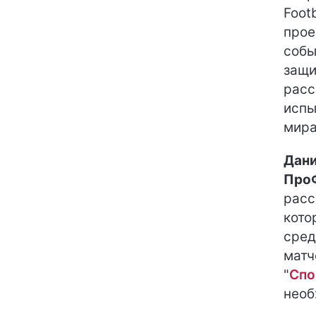
Foot
прое
собы
защи
расс
испы
мира
Дани
ПроФ
расс
кото
сред
матч
"
Спо
необ