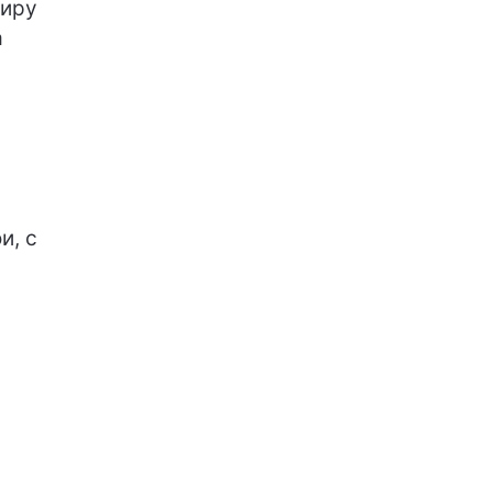
миру
а
и, с