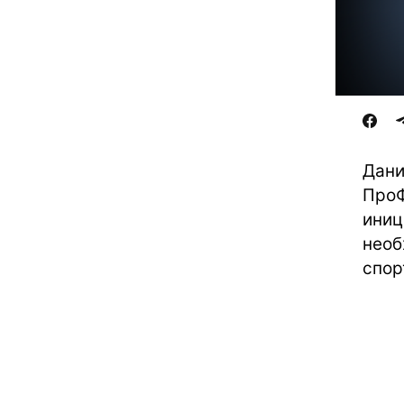
Дани
ПроФ
иниц
необ
спор