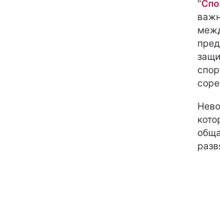
"
Спо
важн
межд
пред
защи
спор
соре
Нево
кото
обща
разв