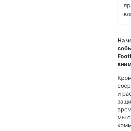
пр
во
На ч
собы
Foot
вним
Кром
соср
и ра
защи
врем
мы с
комм