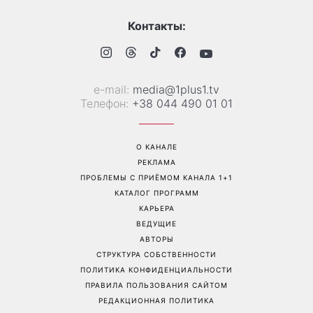
«Все хуже и хуже»: Надя
«Это был сюрприз»:
Дорофеева рассказала о
Соломия Витвицкая
проблемах со здоровьем
рассказала, как узнала о
беременности и как
отреагировал ее муж
Перейти на полную версию сайта