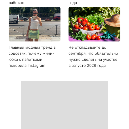
Последние новости
Как начать бегать после 35
Рейтинги зашкаливают: 3
и не бросить через
турецких сериала, ставшие
неделю: 6 правил, которые
главными хитами 2026
работают
года