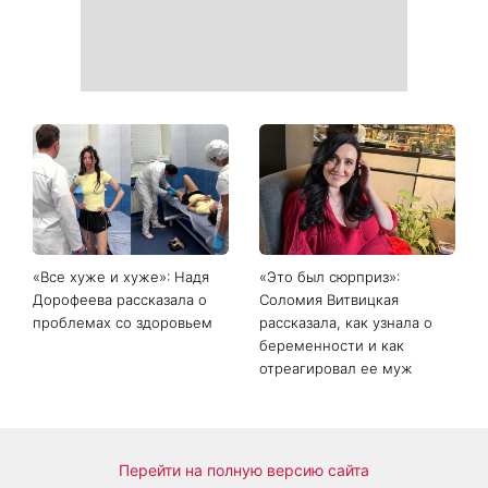
Главный модный тренд в
Не откладывайте до
соцсетях: почему мини-
сентября: что обязательно
юбка с пайетками
нужно сделать на участке
покорила Instagram
в августе 2026 года