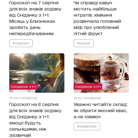
Гороскоп на 7 серпня
Чи справді кавун
для всіх знаків зодіаку
містить найбільше
від Сніданку з 1+1:
нітратів: хімікиня
Місяць у Близнюках
розвінчала головний
зробить день
міф про улюблений
непередбачуваним
літній фрукт
#гороскоп
#соціум
Сніданок з 1+1
Сніданок з 1+1
16:04 | 05.08.2026
19:10 | 04.08.2026
Гороскоп на 6 серпня
Уважно читайте склад:
для всіх знаків зодіаку
як обрати якісний квас,
від Сніданку з 1+1:
а не «хімію»
емоції будуть
#лайфстайл
сильнішими, ніж
зазвичай