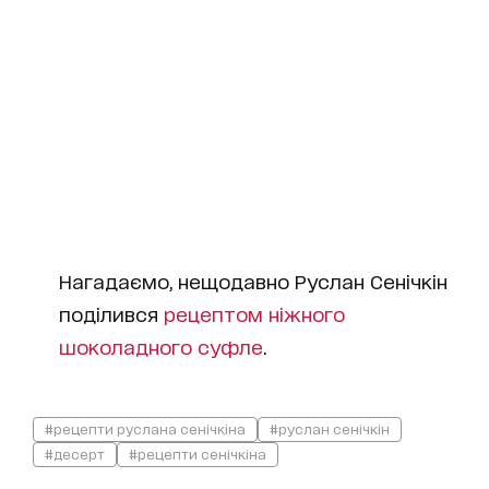
Нагадаємо, нещодавно Руслан Сенічкін
поділився
рецептом ніжного
шоколадного суфле
.
#рецепти руслана сенічкіна
#руслан сенічкін
#десерт
#рецепти сенічкіна