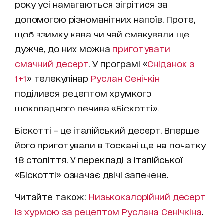
року усі намагаються зігрітися за
допомогою різноманітних напоїв. Проте,
щоб взимку кава чи чай смакували ще
дужче, до них можна
приготувати
смачний десерт
. У програмі «
Сніданок з
1+1
» телекулінар
Руслан Сенічкін
поділився рецептом хрумкого
шоколадного печива «Біскотті».
Біскотті – це італійський десерт. Вперше
його приготували в Тоскані ще на початку
18 століття. У перекладі з італійської
«Біскотті» означає двічі запечене.
Читайте також:
Низькокалорійний десерт
із хурмою за рецептом Руслана Сенічкіна
.