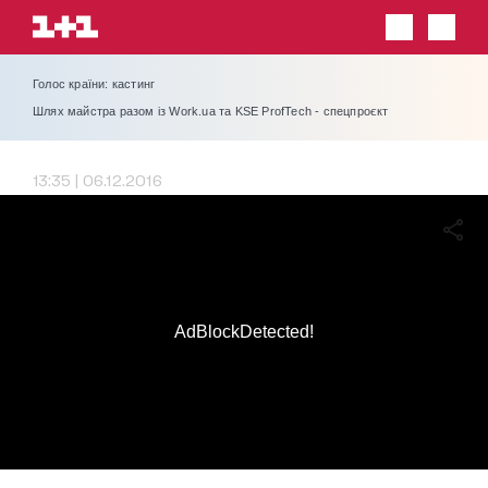
Голос країни: кастинг
Шлях майстра разом із Work.ua та KSE ProfTech - спецпроєкт
13:35 | 06.12.2016
AdBlockDetected!