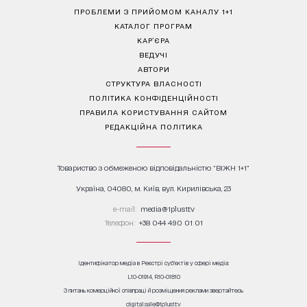
ПРОБЛЕМИ З ПРИЙОМОМ КАНАЛУ 1+1
КАТАЛОГ ПРОГРАМ
КАР’ЄРА
ВЕДУЧІ
АВТОРИ
СТРУКТУРА ВЛАСНОСТІ
ПОЛІТИКА КОНФІДЕНЦІЙНОСТІ
ПРАВИЛА КОРИСТУВАННЯ САЙТОМ
РЕДАКЦІЙНА ПОЛІТИКА
Товариство з обмеженою відповідальністю "ВІЖН 1+1"
Україна, 04080, м. Київ, вул. Кирилівська, 23
е-mail:
media@1plus1.tv
Телефон:
+38 044 490 01 01
Ідентифікатор медіа в Реєстрі суб’єктів у сфері медіа:
L10-01914, R10-01810
З питань комерційної співпраці й розміщення реклами звертайтесь
digital.sale@1plus1.tv