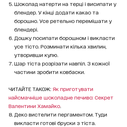
Шоколад натерти на терці і висипати у
блендер. У кінці додати какао та
борошно. Усе ретельно перемішати у
блендері.
Дошку посипати борошном і викласти
усе тісто. Розминати кілька хвилин,
утворивши кулю.
Шар тіста розрізати навпіл. З кожної
частини зробити ковбаски.
ЧИТАЙТЕ ТАКОЖ:
Як приготувати
найсмачніше шоколадне печиво: Секрет
Валентини Хамайко
.
Деко вистелити пергаментом. Туди
викласти готові бруски з тіста.