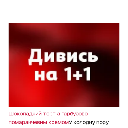
Шоколадний торт з гарбузово-
помаранчевим кремом
У холодну пору