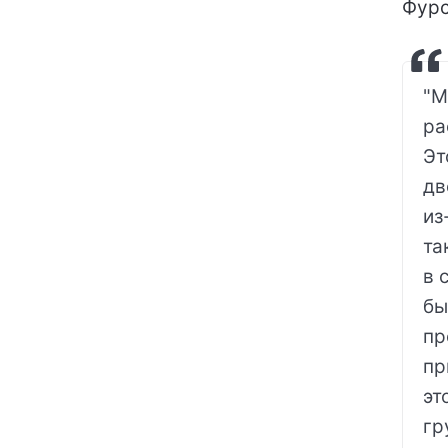
Фурс
"М
ра
Эт
дв
из
та
в 
бы
пр
пр
эт
гр