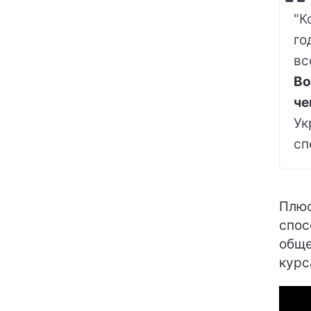
"К
го
вс
Во
че
Ук
сп
Плюс
спос
обще
курс