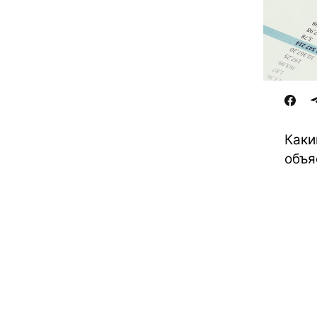
Каки
объя