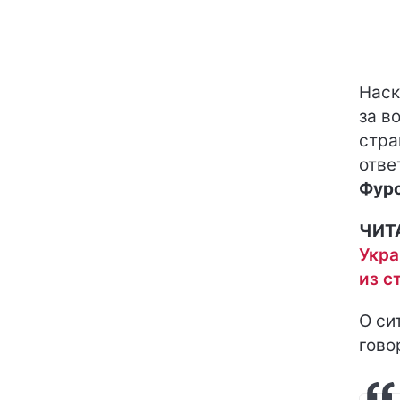
Наск
за в
стра
отве
Фур
ЧИТ
Укра
из с
О си
гово