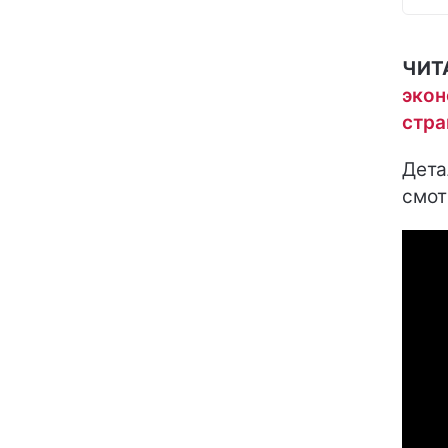
ЧИТ
экон
стр
Дета
смот