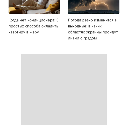
Последние новости
Ваши данные могут
София Ротару наконец-то
оказаться на чеке: Укрпочта
появилась на публике: как
начала печатать личную
сейчас выглядит
информацию в расчетных
легендарная 79-летняя
квитанциях
певица