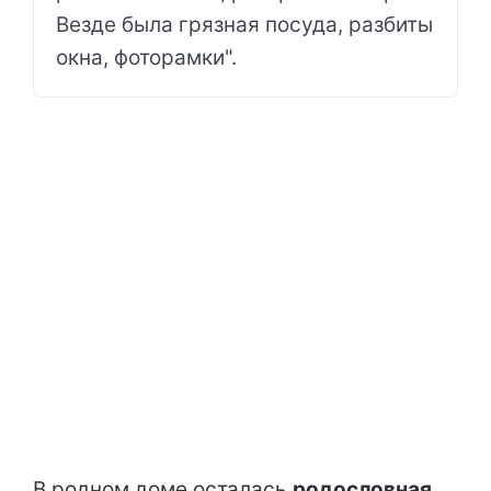
Везде была грязная посуда, разбиты
окна, фоторамки".
В родном доме осталась
родословная