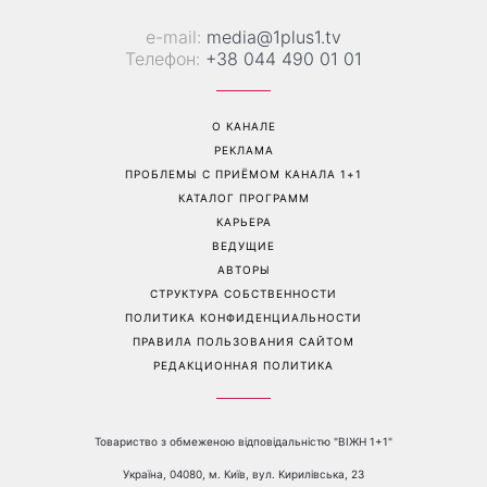
Больше не скрывает
Гороскоп на 8 августа для
возлюбленную: Владимир
всех знаков зодиака: кому
Дантес впервые открыто
вернется удача, а кому
появился с новой
стоит сказать «нет»
избранницей
Перейти на полную версию сайта
Контакты: