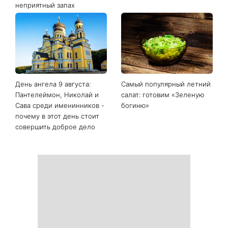
Последние новости
Белые кроссовки снова
Гороскоп на 9 августа для
станут как новые: два
всех знаков зодиака: день
простых продукта из кухни
решений, которые больше
легко устранят пятна и
нельзя откладывать
неприятный запах