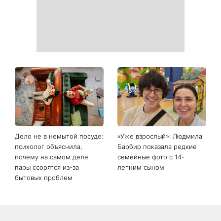
День ангела 9 августа:
Самый популярный летний
Пантелеймон, Николай и
салат: готовим «Зеленую
Сава среди именинников -
богиню»
почему в этот день стоит
совершить доброе дело