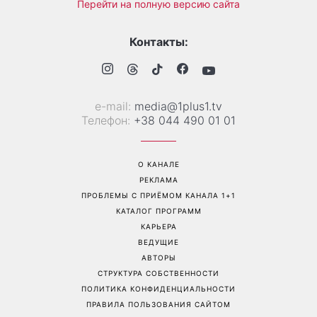
Дело не в немытой посуде:
«Уже взрослый»: Людмила
психолог объяснила,
Барбир показала редкие
почему на самом деле
семейные фото с 14-
пары ссорятся из-за
летним сыном
бытовых проблем
Перейти на полную версию сайта