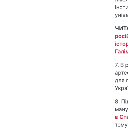
Інст
унів
ЧИТ
росі
істо
Галі
7. В
арте
для 
Укра
8. П
ману
в Ст
тому