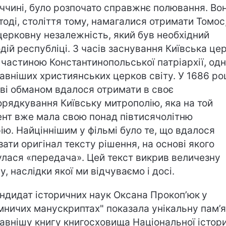
ччині, було розпочато справжнє полювання. Во
тоді, століття тому, намагалися отримати Томос
церковну незалежність, який був необхідний
дій республіці. З часів заснування Київська це
 частиною Константинопольської патріархії, одні
авніших християнських церков світу. У 1686 ро
ві обманом вдалося отримати в своє
орядкування Київську митрополію, яка на той
нт вже мала свою понад півтисячолітню
рію. Найціннішим у фільмі було те, що вдалося
зати оригінал тексту рішення, на основі якого
улася «передача». Цей текст викрив величезну
у, наслідки якої ми відчуваємо і досі.
андидат історичних наук Оксана Прокоп’юк
у
мничих манускриптах" показала унікальну пам’я
авнішу книгу книгосховища Національної істор