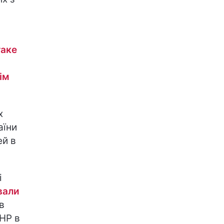
таке
ім
х
аїни
ей в
і
вали
в
НР в