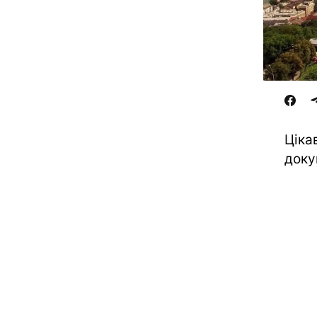
Ціка
доку