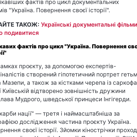
ікавіших фактів про цикл документальних
мів "Україна. Повернення своєї історії".
АЙТЕ ТАКОЖ:
Українські документальні фільми
о подивитися
ікавих фактів про цикл "Україна. Повернення сво
ії"
 рамках проєкту, за допомогою експертів-
іналістів створений гіпотетичний портрет геть
а Мазепи, а також за кістками черепа із саркофа
ї Київській відтворено зовнішність дружини
лава Мудрого, шведської принцеси Інгігерди.
Скарби нації" — третя і наймасштабніша за
рафією дослідження частина проєкту Україна.
рнення своєї історії. Зйомки кінострічки прохо