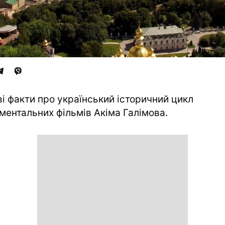
ві факти про український історичний цикл
ментальних фільмів Акіма Галімова.