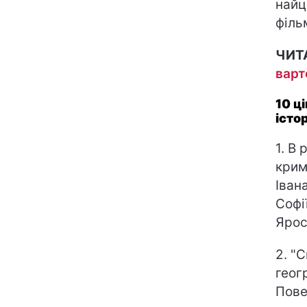
найц
філь
ЧИТ
варт
10 ц
істор
1. В
крим
Іван
Софі
Ярос
2. "
геог
Пове