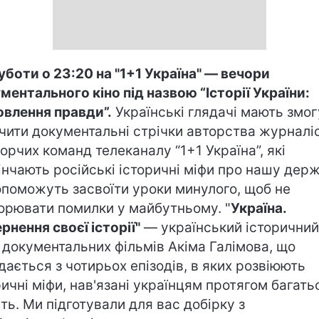
боти о 23:20 на "1+1 Україна" — вечори
ментального кіно під назвою “Історії України:
овлення правди”.
Українські глядачі мають змог
чити документальні стрічки авторства журналіс
ворчих команд телеканалу “1+1 Україна”, які
інчають російські історичні міфи про нашу дер
опоможуть засвоїти уроки минулого, щоб не
орювати помилки у майбутньому. "
Україна.
рнення своєї історії"
— український історичний
 документальних фільмів Акіма Галімова, що
дається з чотирьох епізодів, в яких розвіюють
ричні міфи, нав'язані українцям протягом багать
іть. Ми підготували для вас добірку з