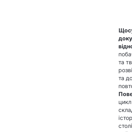
Щосу
доку
відн
поба
та т
розв
та д
повт
Пове
цикл
скла
істо
стол