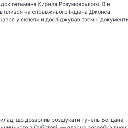
док гетьмана Кирила Розумовського. Він
втілився на справжнього Індіана Джонса -
кався у склепи й досліджував таємні документи
рилад, що дозволив розшукати тунель Богдана
ьницького в Суботові, — власна розробка вчени