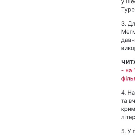
у ше
Туре
3. Д
Мегм
давн
вико
ЧИТ
- на
філь
4. Н
та вч
крим
літе
5. У