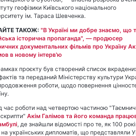
итуту геофізики Київського національного
ерситету ім. Тараса Шевченка.
АЙТЕ ТАКОЖ:
"В Україні ми добре знаємо, що 
йська історична пропаганда", — продюсер
ричних документальних фільмів про Україну Ак
мов в новому інтерв'ю
 рамках проєкту був створений список вкрадени
фактів та переданий Міністерству культури Укр
продовження роботи, щодо повернення цінност
їну.
ід час роботи над четвертою частиною "Таємнич
скрипти"
Акім Галімов та його команда працю
амбулі
, де знайшли відомості про те, як 100 рокі
 на українських дипломатів, що представляли У