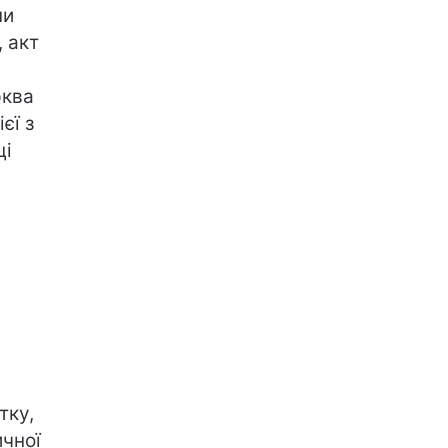
ни
, акт
рква
єї з
ці
тку,
ичної