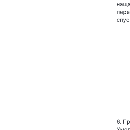
наща
пере
спус
6. П
Хмел