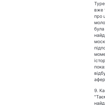
Туре
вже 
про 
моло
була
найд
моск
підп
моме
істо
пока
відб
афер
9. К
"Тає
найд