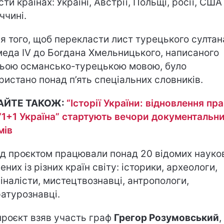
сти країнах:
Україні, Австрії, Польщі, росії, США
ччині.
ля того, щоб перекласти лист турецького султан
еда ІV до Богдана Хмельницького, написаного
ьою османсько-турецькою мовою, було
ристано понад п’ять спеціальних словників.
АЙТЕ ТАКОЖ:
“Історії України: відновлення пр
 “1+1 Україна” стартують вечори документальн
мів
ад проєктом працювали понад 20 відомих науко
ених із різних країн світу: історики, археологи,
іналісти, мистецтвознавці, антропологи,
ратурознавці.
 проєкт взяв участь граф
Грегор Розумовський
,