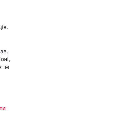
щів.
ав.
оні,
отім
ти