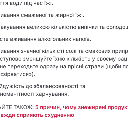
ття води під час їжі.
ивання смаженої та жирної їжі.
акування великою кількістю випічки та солодо
сте вживання алкогольних напоїв.
ивання значної кількісті солі та смакових припр
ступово зменшуйте їхню кількість у своєму раці
 не переходьте одразу на прісні страви (щоби п
 «зірватися»).
йдужість до збалансованості та
зноманітності харчування.
АЙТЕ ТАКОЖ:
5 причин, чому знежирені продук
авжди сприяють схудненню