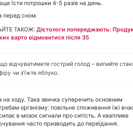
аще їсти потрошки 4-5 разів на день.
а перед сном.
АЙТЕ ТАКОЖ:
Дієтологи попереджають: Продук
яких варто відмовитися після 35
що відчуватимете гострий голод – випийте стак
фіру чи з’їжте яблуко.
а на ходу. Така звичка суперечить основним
требам організму: повільне споживання їжі вча
силає в мозок сигнали про ситість. А квапливе
рчування часто призводить до переїдання.