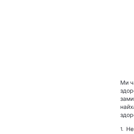
Ми ч
здор
зами
найх
здор
Не