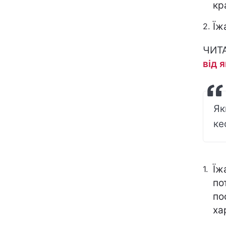
кр
Їж
ЧИТ
від 
Як
ке
Їж
по
по
ха