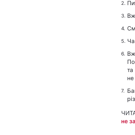
Пи
Вж
См
Ча
Вж
По
та
не
Ба
рі
ЧИТ
не з