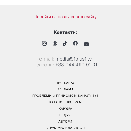
Наталка Денисенко вийшла
Гороскоп на тиждень від 10
заміж і змінила прізвище на
серпня: 5 знаків зодіаку
Ярошенко
отримають новий поворот
у роботі, коханні та грошах