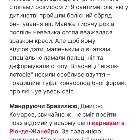
стопами розміром 7-9 сантиметрів, які у
дитинстві пройшли болісний обряд
бинтування ніг. Майже тисячу років
поспіль невелика стопа вважалася
зразком краси. Але щоб йому
відповідати, маленьким дівчаткам
спеціально ламали пальці ніг та
деформували стопу. Власниці "ніжок-
лотосів" носили особливе взуття –
традиційні туфлі конусоподібної форми,
про які чув увесь світ.
Мандруючи Бразилією,
Дмитро
Комаров, звичайно ж, не зміг пройти
повз відомий у всьому світі
карнавал в
Ріо-де-Жанейро
. За традицією
програми, "Світ навиворіт" вирішив