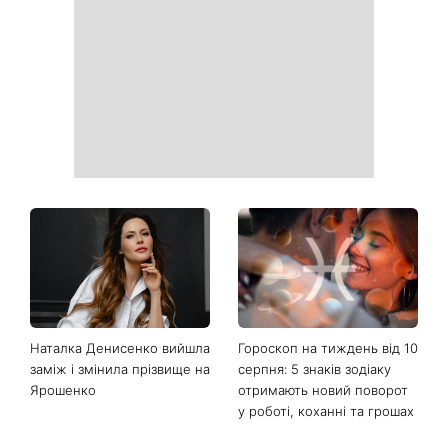
«Костя, рятуй мене»:
День ангела 10 серпня:
Грубич поділився
Роман та ще двоє
кумедними спогадами про
іменинників - чому цього
Пономарьова та показав
дня не варто проходити
рідкісні архівні фото
повз чужу біду
Манікюр «лічі мартіні»
Від чорного до
витісняє нюд: виглядає
фіолетового: що буде в
дорого та пасує до всього
моді восени 2026 - головні
тренди сезону