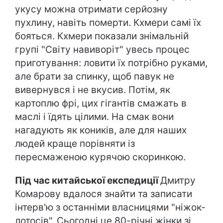
укусу можна отримати серйозну
пухлину, навіть померти. Кхмери самі їх
бояться. Кхмери показали знімальній
групі "Світу навиворіт" увесь процес
приготування: ловити їх потрібно руками,
але брати за спинку, щоб павук не
вивернувся і не вкусив. Потім, як
картоплю фрі, цих гігантів смажать в
маслі і їдять цілими. На смак вони
нагадують як коників, але для наших
людей краще порівняти із
пересмаженою курячою скоринкою.
Під час китайської експедиції
Дмитру
Комарову вдалося знайти та записати
інтерв'ю з останніми власницями "ніжок-
лотосів". Сьогодні це 80-річні жінки зі