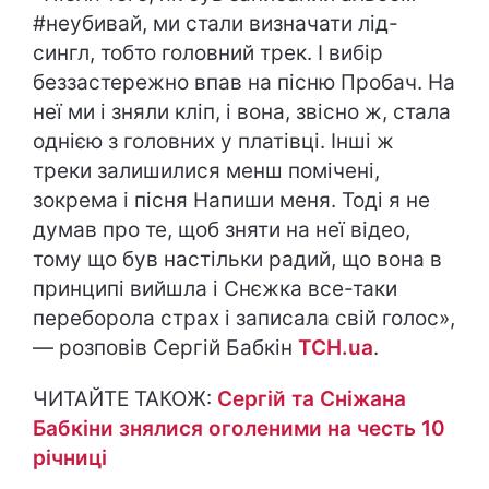
#неубивай, ми стали визначати лід-
сингл, тобто головний трек. І вибір
беззастережно впав на пісню Пробач. На
неї ми і зняли кліп, і вона, звісно ж, стала
однією з головних у платівці. Інші ж
треки залишилися менш помічені,
зокрема і пісня Напиши меня. Тоді я не
думав про те, щоб зняти на неї відео,
тому що був настільки радий, що вона в
принципі вийшла і Снєжка все-таки
переборола страх і записала свій голос»,
— розповів Сергій Бабкін
ТСН.uа
.
ЧИТАЙТЕ ТАКОЖ:
Сергій та Сніжана
Бабкіни знялися оголеними на честь 10
річниці