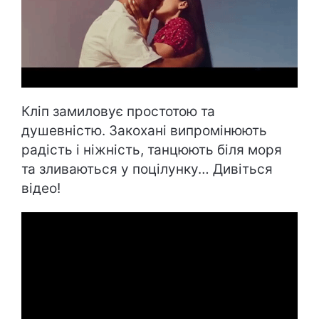
Кліп замиловує простотою та
душевністю. Закохані випромінюють
радість і ніжність, танцюють біля моря
та зливаються у поцілунку… Дивіться
відео!