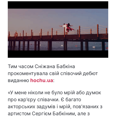
Тим часом Сніжана Бабкіна
прокоментувала свій співочий дебют
виданню
hochu.ua
:
«У мене ніколи не було мрій або думок
про кар'єру співачки. Є багато
акторських задумів і мрій, пов'язаних з
артистом Сергієм Бабкіним, але з