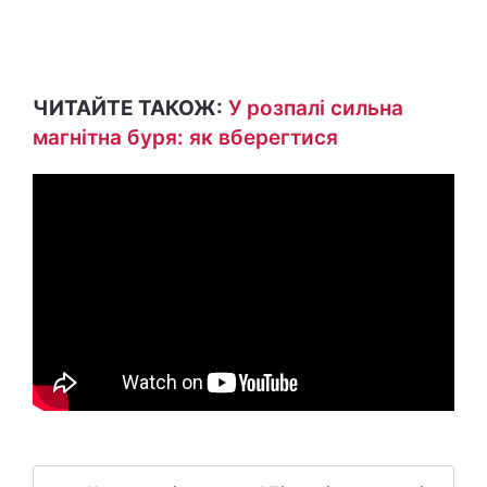
ЧИТАЙТЕ ТАКОЖ:
У розпалі сильна
магнітна буря: як вберегтися