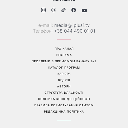
Не кінець світу: 12 серпня
Баклажани й перець за 10
відбудеться рідкісне
хвилин: закуска Серпень,
поєднання сонячного
яку варто приготувати саме
затемнення, Персеїди та
зараз
параду планет – коли їх
можна побачити
Перейти на повну версію сайту
Контакти: