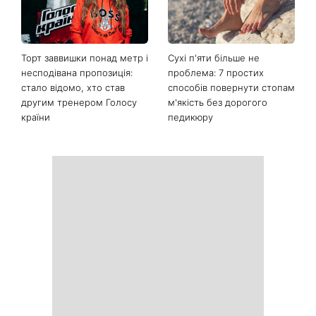
Останні новини
Спека не дає заснути:
Від повітряного боба до
прості лайфхаки для
абрикосової міді: 5 трендів
комфортної ночі
волосся літа 2026, які
освіжать ваш образ