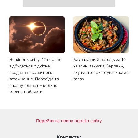
Торт заввишки понад метр і
Сухі п'яти більше не
несподівана пропозиція:
проблема: 7 простих
стало відомо, хто став
способів повернути стопам
другим тренером Голосу
м'якість без дорогого
країни
педикюру