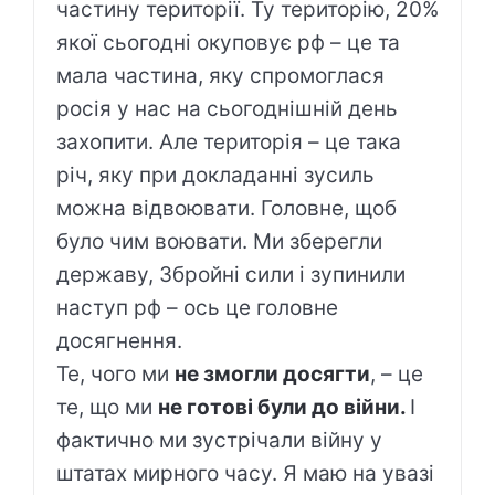
частину території. Ту територію, 20%
якої сьогодні окуповує рф – це та
мала частина, яку спромоглася
росія у нас на сьогоднішній день
захопити. Але територія – це така
річ, яку при докладанні зусиль
можна відвоювати. Головне, щоб
було чим воювати. Ми зберегли
державу, Збройні сили і зупинили
наступ рф – ось це головне
досягнення.
Те, чого ми
не змогли досягти
, – це
те, що ми
не готові були до війни.
І
фактично ми зустрічали війну у
штатах мирного часу. Я маю на увазі