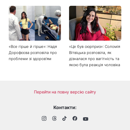
Головний стильний тренд
Не відкладайте до вересня:
соцмереж: чому
що обов'язково потрібно
мініспідниця з паєтками
зробити на ділянці у серпні
підкорила Instagram
2026