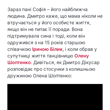
Зараз пані Софія – його найближча
людина. Дмитро каже, що мама ніколи не
втручається у його особисте життя,
якщо він не питає її поради. Вона
підтримувала сина і тоді, коли він
одружився з на 15 років старшою
співачкою
Іриною Білик
, і коли обрав у
супутниці життя танцівницю
Олену
Шоптенко
. Дивіться, як Дмитро Дікусар
розповідає про стосунки з колишньою
дружиною Олена Шоптенко: