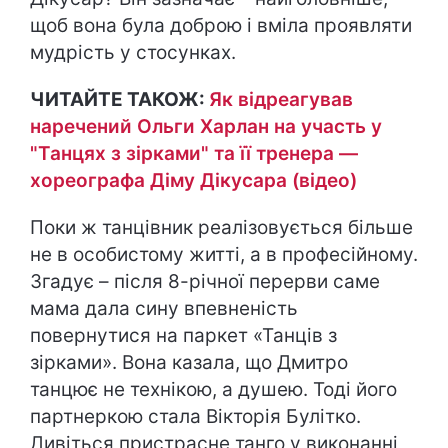
щоб вона була доброю і вміла проявляти
мудрість у стосунках.
ЧИТАЙТЕ ТАКОЖ:
Як відреагував
наречений Ольги Харлан на участь у
"Танцях з зірками" та її тренера —
хореографа Діму Дікусара (відео)
Поки ж танцівник реалізовується більше
не в особистому житті, а в професійному.
Згадує – після 8-річної перерви саме
мама дала сину впевненість
повернутися на паркет «Танців з
зірками». Вона казала, що Дмитро
танцює не технікою, а душею. Тоді його
партнеркою стала Вікторія Булітко.
Дивіться пристрасне танго у виконанні