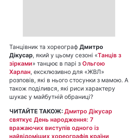
Танцівник та хореограф
Дмитро
Дікусар
, який у цьому сезоні «
Танців з
зірками
» танцює в парі з
Ольгою
Харлан
, ексклюзивно для «ЖВЛ»
розповів, які в нього стосунки з мамою. А
також поділився, які риси характеру
шукає у майбутній обраниці?
ЧИТАЙТЕ ТАКОЖ:
Дмитро Дікусар
святкує День народження: 7
вражаючих виступів одного із
найвідоміших хореографів країни