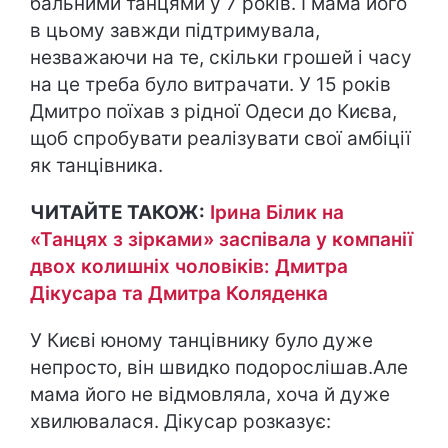
бальними танцями у 7 років. І мама його
в цьому завжди підтримувала,
незважаючи на те, скільки грошей і часу
на це треба було витрачати. У 15 років
Дмитро поїхав з рідної Одеси до Києва,
щоб спробувати реалізувати свої амбіції
як танцівника.
ЧИТАЙТЕ ТАКОЖ:
Ірина Білик на
«Танцях з зірками» заспівала у компанії
двох колишніх чоловіків: Дмитра
Дікусара та Дмитра Коляденка
У Києві юному танцівнику було дуже
непросто, він швидко подорослішав.Але
мама його не відмовляла, хоча й дуже
хвилювалася. Дікусар розказує: