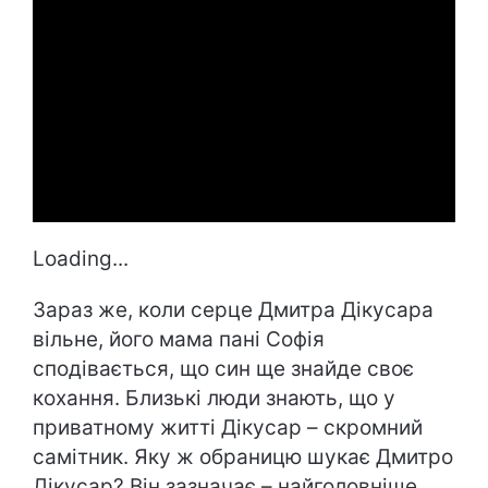
Loading...
Зараз же, коли серце Дмитра Дікусара
вільне, його мама пані Софія
сподівається, що син ще знайде своє
кохання. Близькі люди знають, що у
приватному житті Дікусар – скромний
самітник. Яку ж обраницю шукає Дмитро
Дікусар? Він зазначає – найголовніше,