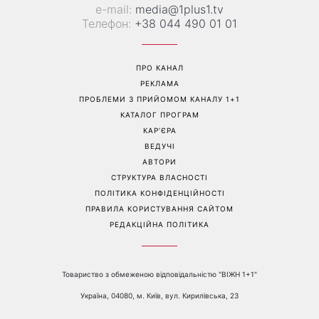
«Все гірше й гірше»: Надя
«Це був сюрприз»: Соломія
Дорофєєва розповіла про
Вітвіцька розповіла, як
проблеми зі здоров’ям
дізналася про вагітність та
якою була реакція чоловіка
Перейти на повну версію сайту
Контакти: