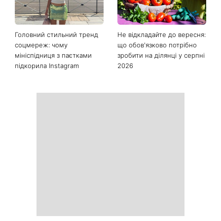
Останні новини
Як почати бігати після 35
Рейтинги зашкалюють: 3
років і не кинути це через
турецькі серіали, які стали
тиждень: 6 правил, які
головними хітами 2026
дійсно працюють
року