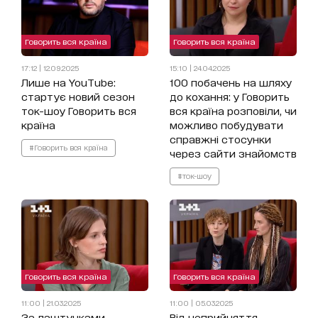
Говорить вся країна
Говорить вся країна
17:12 | 12.09.2025
15:10 | 24.04.2025
Лише на YouTube:
100 побачень на шляху
стартує новий сезон
до кохання: у Говорить
ток-шоу Говорить вся
вся країна розповіли, чи
країна
можливо побудувати
справжні стосунки
#Говорить вся країна
через сайти знайомств
#ток-шоу
Говорить вся країна
Говорить вся країна
11:00 | 21.03.2025
11:00 | 05.03.2025
За лаштунками
Від неприйняття