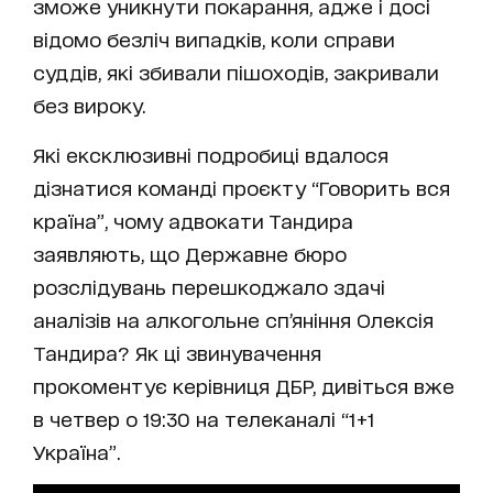
зможе уникнути покарання, адже і досі
відомо безліч випадків, коли справи
суддів, які збивали пішоходів, закривали
без вироку.
Які ексклюзивні подробиці вдалося
дізнатися команді проєкту “Говорить вся
країна”, чому адвокати Тандира
заявляють, що Державне бюро
розслідувань перешкоджало здачі
аналізів на алкогольне сп’яніння Олексія
Тандира? Як ці звинувачення
прокоментує керівниця ДБР, дивіться вже
в четвер о 19:30 на телеканалі “1+1
Україна”.