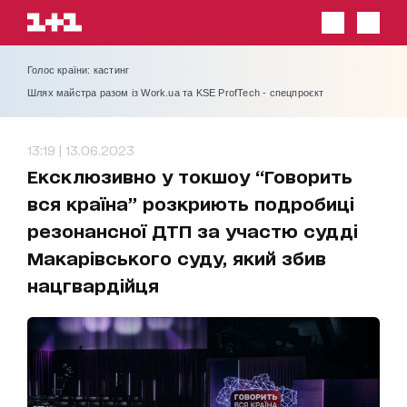
Голос країни: кастинг
Шлях майстра разом із Work.ua та KSE ProfTech - спецпроєкт
13:19 | 13.06.2023
Ексклюзивно у токшоу “Говорить
вся країна” розкриють подробиці
резонансної ДТП за участю судді
Макарівського суду, який збив
нацгвардійця