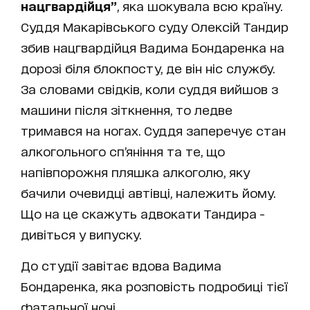
нацгвардійця”
, яка шокувала всю країну.
Суддя Макарівського суду Олексій Тандир
збив нацгвардійця Вадима Бондаренка на
дорозі біля блокпосту, де він ніс службу.
За словами свідків, коли суддя вийшов з
машини після зіткнення, то ледве
тримався на ногах. Суддя заперечує стан
алкогольного сп’яніння та те, що
напівпорожня пляшка алкоголю, яку
бачили очевидці автівці, належить йому.
Що на це скажуть адвокати Тандира -
дивіться у випуску.
До студії завітає вдова Вадима
Бондаренка, яка розповість подробиці тієї
фатальної ночі.