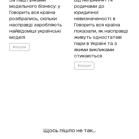
модельного бізнесу: у
родичами до
Говорить вся країна
юридичної
розібрались, скільки
невизначеності: в
насправді заробляють
Говорить вся країна
найвідоміші українські
показали, як насправді
моделі
живуть одностатеві
пари в Україні та з
#соціум
якими викликами
стикаються
#соціум
Щось пішло не так...