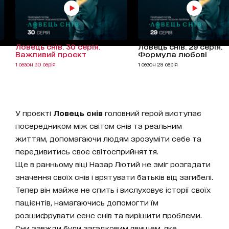
Ловець снів. 30 серія.
Ловець снів. 29 серія.
Важливий проєкт
Формула любові
1 сезон 30 серія
1 сезон 29 серія
У проєкті
Ловець снів
головний герой виступає
посередником між світом снів та реальним
життям, допомагаючи людям зрозуміти себе та
передивитись своє світосприйняття.
Ще в ранньому віці Назар Лютий не зміг розгадати
значення своїх снів і врятувати батьків від загибелі.
Тепер він майже не спить і вислуховує історії своїх
пацієнтів, намагаючись допомогти їм
розшифрувати сенс снів та вирішити проблеми.
Сни завжди були загадковим явищем, яке