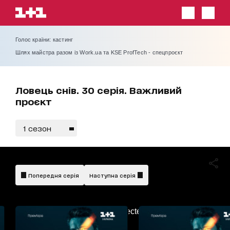
Голос країни: кастинг
Шлях майстра разом із Work.ua та KSE ProfTech - спецпроєкт
Ловець снів. 30 серія. Важливий
проєкт
1 сезон
Попередня серія
Наступна серія
AdBlockDetected!