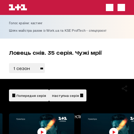
Голос країни: кастинг
Шлях майстра разом із Work.ua та KSE ProfTech - спецпроєкт
Ловець снів. 35 серія. Чужі мрії
1 сезон
Попередня серія
Наступна серія
AdBlockDetected!