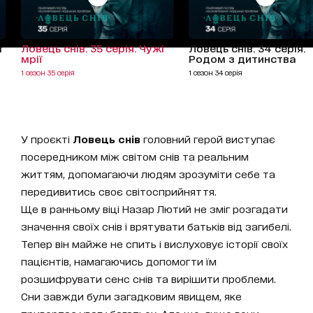
т
Ловець снів. 35 серія. Чужі
Ловець снів. 34 серія.
мрії
Родом з дитинства
1 сезон 35 серія
1 сезон 34 серія
У проєкті
Ловець снів
головний герой виступає
посередником між світом снів та реальним
життям, допомагаючи людям зрозуміти себе та
передивитись своє світосприйняття.
Ще в ранньому віці Назар Лютий не зміг розгадати
значення своїх снів і врятувати батьків від загибелі.
Тепер він майже не спить і вислуховує історії своїх
пацієнтів, намагаючись допомогти їм
розшифрувати сенс снів та вирішити проблеми.
Сни завжди були загадковим явищем, яке