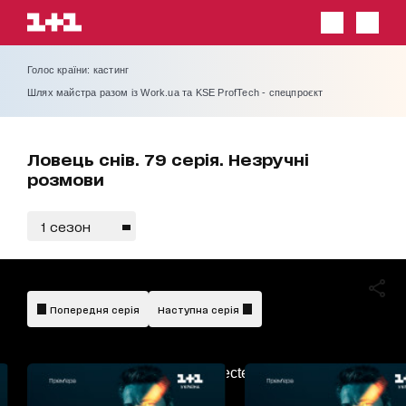
Голос країни: кастинг
Шлях майстра разом із Work.ua та KSE ProfTech - спецпроєкт
Ловець снів. 79 серія. Незручні
розмови
1 сезон
Попередня серія
Наступна серія
AdBlockDetected!