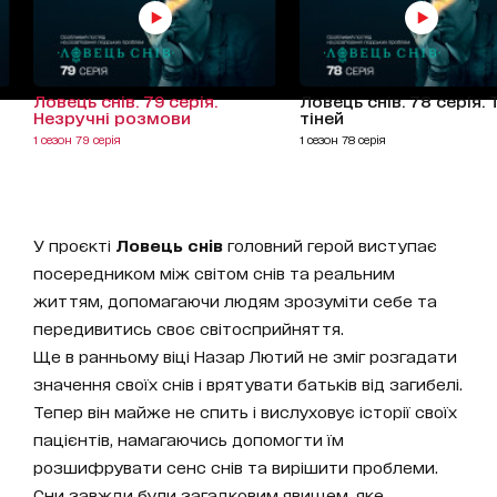
Ловець снів. 79 серія.
Ловець снів. 78 серія.
Незручні розмови
тіней
1 сезон 79 серія
1 сезон 78 серія
У проєкті
Ловець снів
головний герой виступає
посередником між світом снів та реальним
життям, допомагаючи людям зрозуміти себе та
передивитись своє світосприйняття.
Ще в ранньому віці Назар Лютий не зміг розгадати
значення своїх снів і врятувати батьків від загибелі.
Тепер він майже не спить і вислуховує історії своїх
пацієнтів, намагаючись допомогти їм
розшифрувати сенс снів та вирішити проблеми.
Сни завжди були загадковим явищем, яке