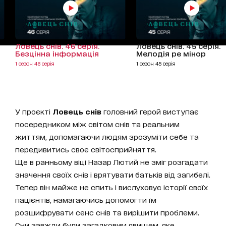
Ловець снів. 46 серія.
Ловець снів. 45 серія.
Безцінна інформація
Мелодія ре мінор
1 сезон 46 серія
1 сезон 45 серія
У проєкті
Ловець снів
головний герой виступає
посередником між світом снів та реальним
життям, допомагаючи людям зрозуміти себе та
передивитись своє світосприйняття.
Ще в ранньому віці Назар Лютий не зміг розгадати
значення своїх снів і врятувати батьків від загибелі.
Тепер він майже не спить і вислуховує історії своїх
пацієнтів, намагаючись допомогти їм
розшифрувати сенс снів та вирішити проблеми.
Сни завжди були загадковим явищем, яке