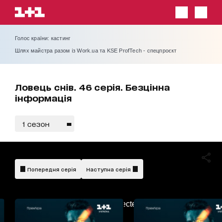
Голос країни: кастинг
Шлях майстра разом із Work.ua та KSE ProfTech - спецпроєкт
Ловець снів. 46 серія. Безцінна
інформація
1 сезон
Попередня серія
Наступна серія
AdBlockDetected!