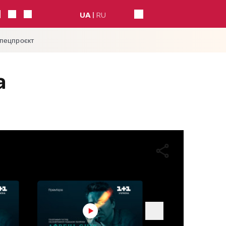
UA
RU
спецпроєкт
а