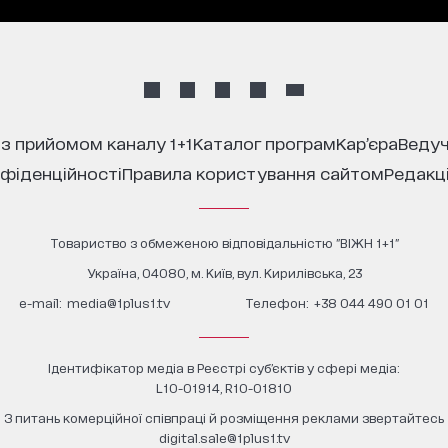
 з прийомом каналу 1+1
каталог програм
кар’єра
ведуч
нфіденційності
правила користування сайтом
редакц
Товариство з обмеженою відповідальністю "ВІЖН 1+1"
Україна, 04080, м. Київ, вул. Кирилівська, 23
е-mail:
media@1plus1.tv
Телефон:
+38 044 490 01 01
Ідентифікатор медіа в Реєстрі суб’єктів у сфері медіа:
L10-01914, R10-01810
З питань комерційної співпраці й розміщення реклами звертайтесь
digital.sale@1plus1.tv