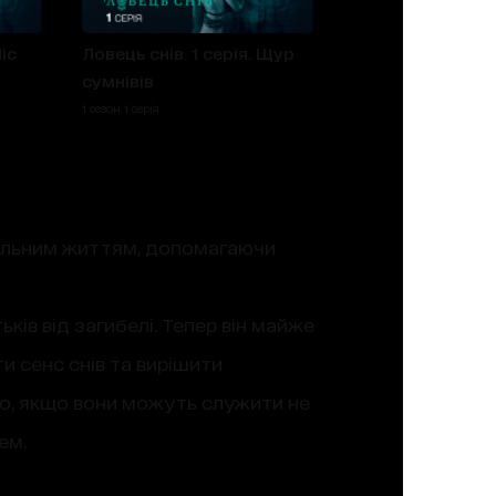
іс
Ловець снів. 1 серія. Щур
сумнівів
1 сезон 1 серія
еальним життям, допомагаючи
ків від загибелі. Тепер він майже
и сенс снів та вирішити
що, якщо вони можуть служити не
ем.