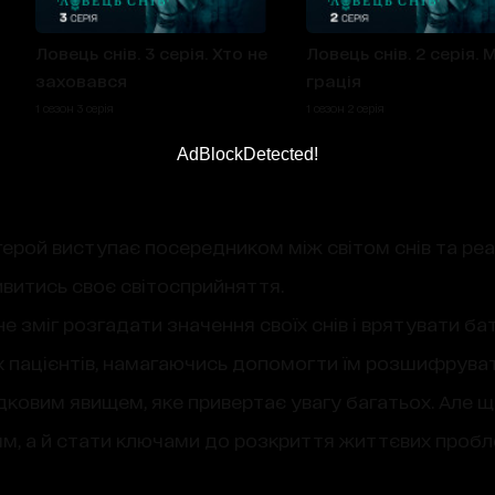
Ловець снів. 3 серія. Хто не
Ловець снів. 2 серія. М
заховався
грація
1 сезон 3 серія
1 сезон 2 серія
AdBlockDetected!
герой виступає посередником між світом снів та р
витись своє світосприйняття.
е зміг розгадати значення своїх снів і врятувати бать
оїх пацієнтів, намагаючись допомогти їм розшифруват
дковим явищем, яке привертає увагу багатьох. Але 
м, а й стати ключами до розкриття життєвих пробл