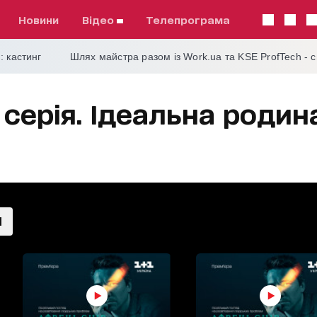
Новини
відео
телепрограма
: кастинг
Шлях майстра разом із Work.ua та KSE ProfTech - 
 серія. Ідеальна родин