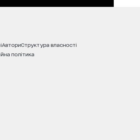
і
автори
структура власності
ійна політика