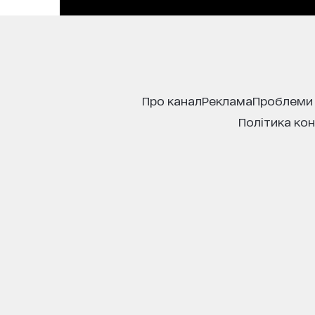
про канал
реклама
проблеми
політика ко