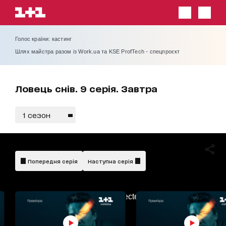
Голос країни: кастинг
Шлях майстра разом із Work.ua та KSE ProfTech - спецпроєкт
Ловець снів. 9 серія. Завтра
1 сезон
Попередня серія
Наступна серія
AdBlockDetected!