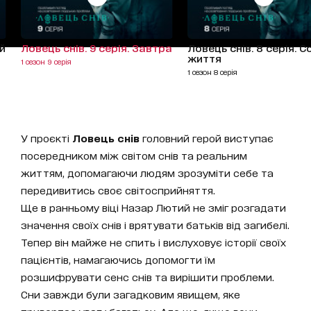
ий
Ловець снів. 9 серія. Завтра
Ловець снів. 8 серія. 
життя
1 сезон 9 серія
1 сезон 8 серія
У проєкті
Ловець снів
головний герой виступає
посередником між світом снів та реальним
життям, допомагаючи людям зрозуміти себе та
передивитись своє світосприйняття.
Ще в ранньому віці Назар Лютий не зміг розгадати
значення своїх снів і врятувати батьків від загибелі.
Тепер він майже не спить і вислуховує історії своїх
пацієнтів, намагаючись допомогти їм
розшифрувати сенс снів та вирішити проблеми.
Сни завжди були загадковим явищем, яке