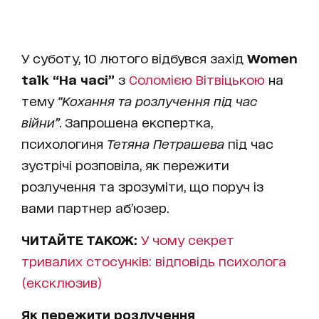
У суботу, 10 лютого відбувся захід
Women
talk “На часі”
з
Соломією Вітвіцькою
на
тему
“Кохання та розлучення під час
війни”
. Запрошена експертка,
психологиня
Тетяна Петрашева
під час
зустрічі розповіла, як пережити
розлучення та зрозуміти, що поруч із
вами партнер аб’юзер.
ЧИТАЙТЕ ТАКОЖ:
У чому секрет
тривалих стосунків: відповідь психолога
(ексклюзив)
Як пережити розлучення