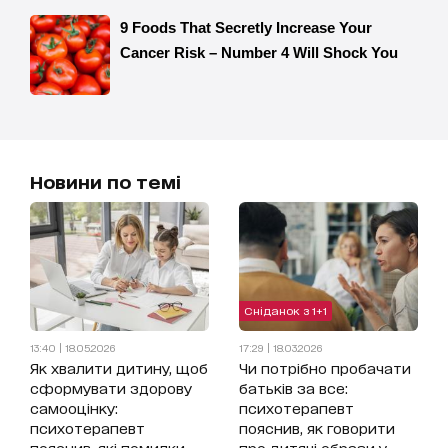
Новини по темі
Сніданок з 1+1
13:40 | 18.05.2026
17:29 | 18.03.2026
Як хвалити дитину, щоб
Чи потрібно пробачати
сформувати здорову
батьків за все:
самооцінку:
психотерапевт
психотерапевт
пояснив, як говорити
пояснив, які помилки
про дитячі образи у