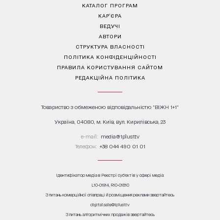
КАТАЛОГ ПРОГРАМ
КАР’ЄРА
ВЕДУЧІ
АВТОРИ
СТРУКТУРА ВЛАСНОСТІ
ПОЛІТИКА КОНФІДЕНЦІЙНОСТІ
ПРАВИЛА КОРИСТУВАННЯ САЙТОМ
РЕДАКЦІЙНА ПОЛІТИКА
Товариство з обмеженою відповідальністю "ВІЖН 1+1"
Україна, 04080, м. Київ, вул. Кирилівська, 23
е-mail:
media@1plus1.tv
Телефон:
+38 044 490 01 01
Ідентифікатор медіа в Реєстрі суб’єктів у сфері медіа:
L10-01914, R10-01810
З питань комерційної співпраці й розміщення реклами звертайтесь
digital.sale@1plus1.tv
З питань алгоритмічних продажів звертайтесь