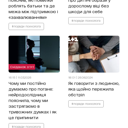
роблять батьки та де
дорослому віці без
межа між підтримкою і
шкоди для себе
«захвалюванням»
#поради психолога
#поради психолога
Сніданок з 1+1
16:15 | 11.03.2026
18:01 | 26.08.2024
Чому ми постійно
Як говорити з людиною,
думаємо про погане:
яка щойно пережила
нейродослідниця
обстріл
пояснила, чому ми
#поради психолога
застрягаємо в
тривожних думках і як
це припинити
#поради психолога