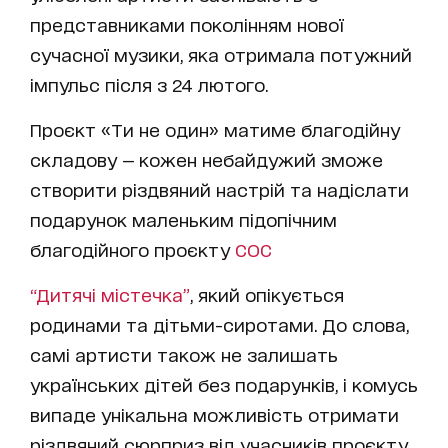
представниками поколінням нової
сучасної музики, яка отримала потужний
імпульс після з 24 лютого.
Проєкт «Ти не один» матиме благодійну
складову — кожен небайдужий зможе
створити різдвяний настрій та надіслати
подарунок маленьким підопічним
благодійного проєкту
СОС
“Дитячі містечка”
, який опікується
родинами та дітьми-сиротами. До слова,
самі артисти також не залишать
українських дітей без подарунків, і комусь
випаде унікальна можливість отримати
різдвяний сюрприз від учасників проєкту.