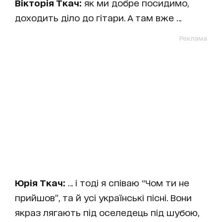
Вікторія Ткач:
як ми добре посидимо,
доходить діло до гітари. А там вже …
Реклама
Юрія Ткач:
… і тоді я співаю “Чом ти не
прийшов”, та й усі українські пісні. Вони
якраз лягають під оселедець під шубою,