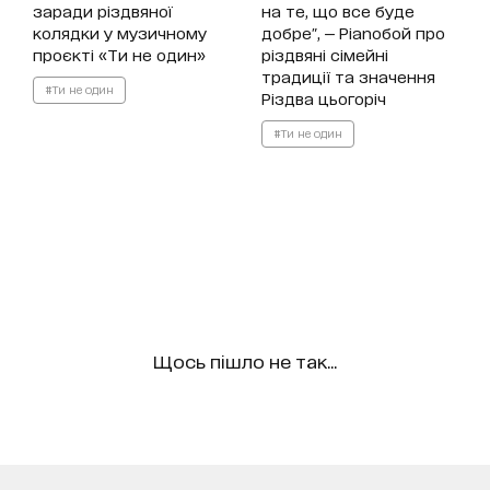
заради різдвяної
на те, що все буде
колядки у музичному
добре", — Pianoбой про
проєкті «Ти не один»
різдвяні сімейні
традиції та значення
#Ти не один
Різдва цьогоріч
#Ти не один
Щось пішло не так...