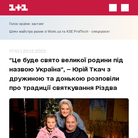
Голос країни: кастинг
Шлях майстра разом із Work.ua та KSE ProfTech - спецпроєкт
17:10 | 20.12.2022
"Це буде свято великої родини під
назвою Україна", — Юрій Ткач з
дружиною та донькою розповіли
про традиції святкування Різдва