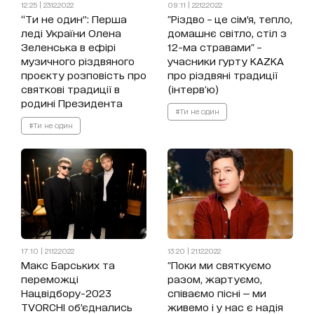
12:25 | 23.12.2022
09:11 | 22.12.2022
“Ти не один”: Перша
"Різдво – це сім’я, тепло,
леді України Олена
домашнє світло, стіл з
Зеленська в ефірі
12-ма стравами" –
музичного різдвяного
учасники гурту KAZKA
проєкту розповість про
про різдвяні традиції
святкові традиції в
(інтерв'ю)
родині Президента
#Ти не один
#Ти не один
17:10 | 21.12.2022
13:20 | 21.12.2022
Макс Барських та
"Поки ми святкуємо
переможці
разом, жартуємо,
Нацвідбору-2023
співаємо пісні — ми
TVORCHI об’єднались
живемо і у нас є надія