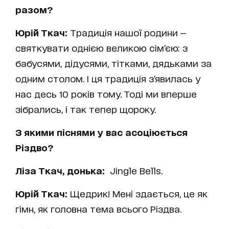
разом?
Юрій Ткач:
Традиція нашої родини —
святкувати однією великою сім’єю: з
бабусями, дідусями, тітками, дядьками за
одним столом. І ця традиція з’явилась у
нас десь 10 років тому. Тоді ми вперше
зібрались, і так тепер щороку.
З якими піснями у вас асоціюється
Різдво?
Ліза Ткач, донька:
Jingle Bells.
Юрій Ткач:
Щедрик! Мені здається, це як
гімн, як головна тема всього Різдва.