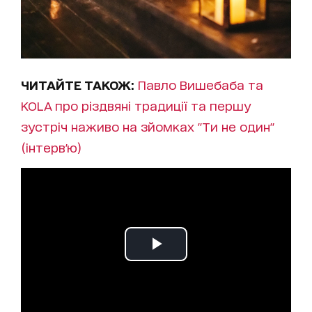
ЧИТАЙТЕ ТАКОЖ:
Павло Вишебаба та
KOLA про різдвяні традиції та першу
зустріч наживо на зйомках "Ти не один"
(інтерв'ю)