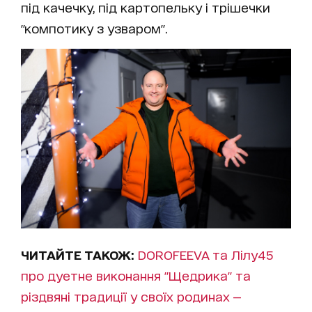
під качечку, під картопельку і трішечки
"компотику з узваром".
ЧИТАЙТЕ ТАКОЖ:
DOROFEEVA та Лілу45
про дуетне виконання "Щедрика" та
різдвяні традиції у своїх родинах —