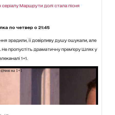
 серіалу Маршрути долі стала пісня
лка по четвер о 21:45
охання зрадили, її довірливу душу ошукали, але
и. Не пропустіть драматичну прем'єру
Шлях у
елеканалі 1+1.