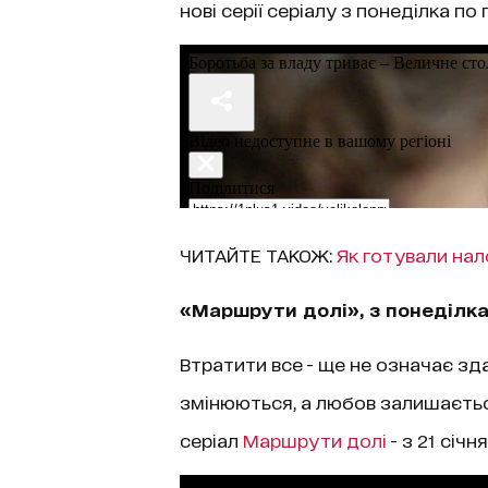
нові серії серіалу з понеділка по 
ЧИТАЙТЕ ТАКОЖ:
Як готували на
«Маршрути долі», з понеділка
Втратити все - ще не означає зд
змінюються, а любов залишається
серіал
Маршрути долі
- з 21 січн