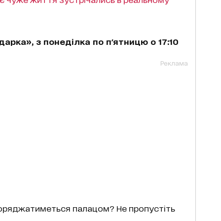
арка», з понеділка по п'ятницю о 17:10
Реклама
поряджатиметься палацом? Не пропустіть