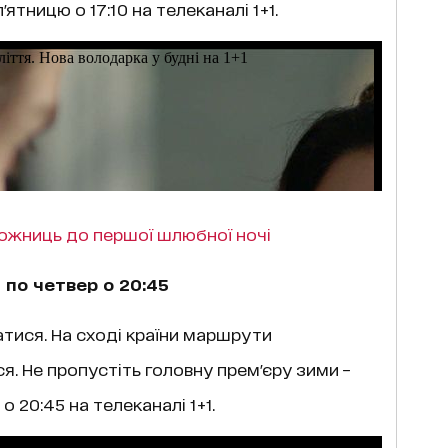
п'ятницю о 17:10 на телеканалі 1+1.
ложниць до першої шлюбної ночі
 по четвер о 20:45
атися. На сході країни маршрути
. Не пропустіть головну прем'єру зими –
я о 20:45 на телеканалі 1+1.