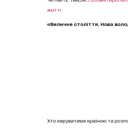
житті
«Величне століття. Нова волод
Хто керуватиме країною та роз