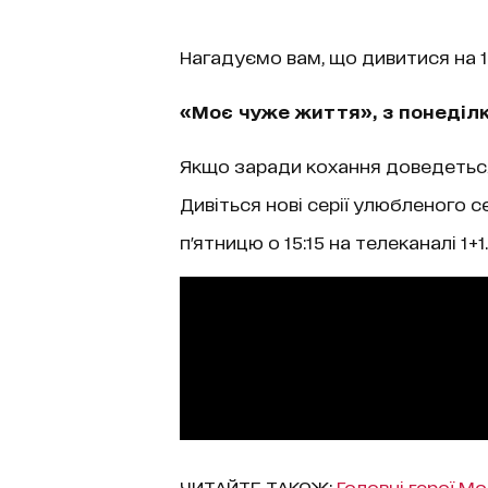
Нагадуємо вам, що дивитися на 1
«Моє чуже життя», з понеділка
Якщо заради кохання доведеться 
Дивіться нові серії улюбленого с
п'ятницю о 15:15 на телеканалі 1+1.
ЧИТАЙТЕ ТАКОЖ:
Головні герої М