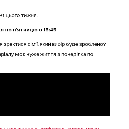
+1 цього тижня.
 по п'ятницю о 15:45
зректися сім'ї, який вибір буде зроблено?
еріалу
Моє чуже життя
з понеділка по
оє чуже життя зустрічались в реальному