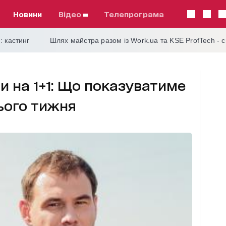
Новини
відео
телепрограма
: кастинг
Шлях майстра разом із Work.ua та KSE ProfTech - 
и на 1+1: Що показуватиме
ього тижня