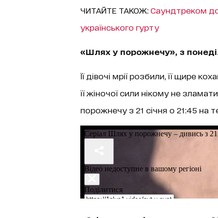
ЧИТАЙТЕ ТАКОЖ:
Саундтреком до
українського гурту
«Шлях у порожнечу», з понеді
Її дівочі мрії розбили, її щире к
її жіночої сили нікому не зламат
порожнечу
з 21 січня о 21:45 на т