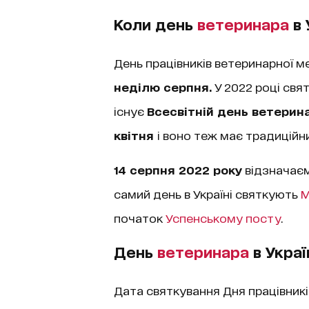
Коли день
ветеринара
в 
День працівників ветеринарної м
неділю серпня.
У 2022 році свя
існує
Всесвітній день ветерин
квітня
і воно теж має традиційн
14 серпня 2022 року
відзначає
самий день в Україні святкують
М
початок
Успенському посту
.
День
ветеринара
в Україн
Дата святкування Дня працівникі