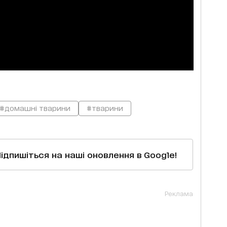
#домашні тварини
#тварини
Підпишіться на наші оновлення в Google!
Реклама