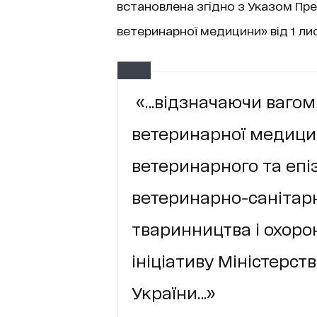
встановлена згідно з Указом Пре
ветеринарної медицини» від 1 ли
«…відзначаючи вагом
ветеринарної медици
ветеринарного та епі
ветеринарно-санітарн
тваринництва і охоро
ініціативу Міністерст
України…»