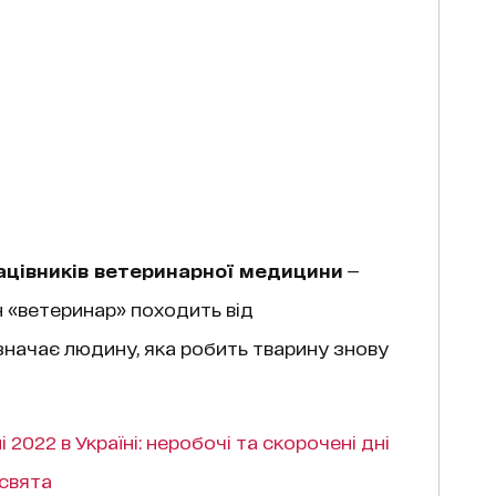
цівників ветеринарної медицини
—
н «ветеринар» походить від
значає людину, яка робить тварину знову
і 2022 в Україні: неробочі та скорочені дні
 свята