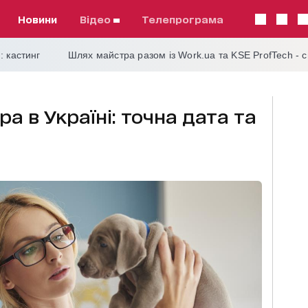
Новини
відео
телепрограма
: кастинг
Шлях майстра разом із Work.ua та KSE ProfTech - 
а в Україні: точна дата та