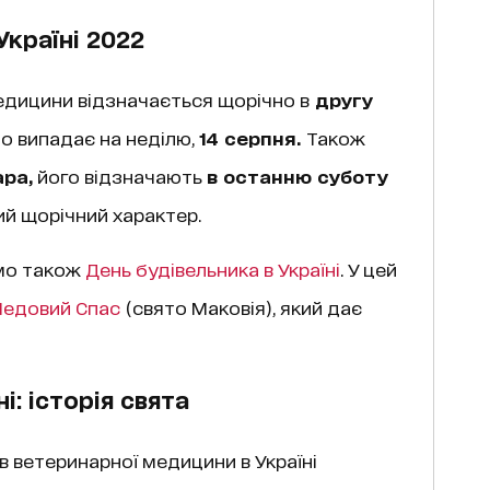
Україні 2022
едицини відзначається щорічно в
другу
то випадає на неділю,
14 серпня.
Також
ара,
його відзначають
в останню суботу
ий щорічний характер.
мо також
День будівельника в Україні
. У цей
едовий Спас
(свято Маковія), який дає
і: історія свята
в ветеринарної медицини в Україні