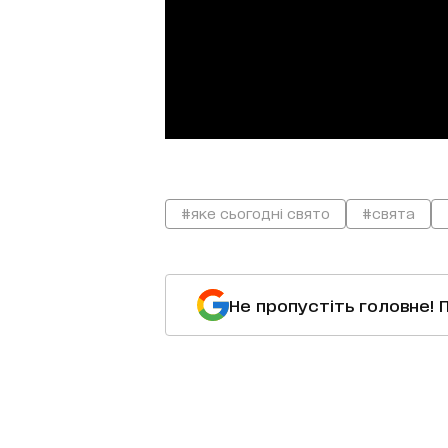
#яке сьогодні свято
#свята
Не пропустіть головне! 