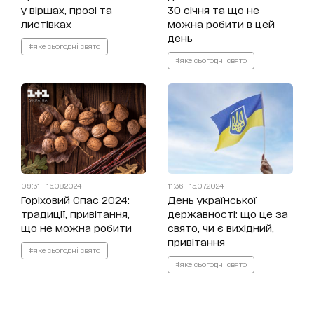
у віршах, прозі та
30 січня та що не
листівках
можна робити в цей
день
#яке сьогодні свято
#яке сьогодні свято
09:31 | 16.08.2024
11:36 | 15.07.2024
Горіховий Спас 2024:
День української
традиції, привітання,
державності: що це за
що не можна робити
свято, чи є вихідний,
привітання
#яке сьогодні свято
#яке сьогодні свято