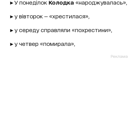
►У понеділок
Колодка
«народжувалась»,
►у вівторок — «хрестилася»,
►у середу справляли «похрестини»,
►у четвер «помирала»,
Реклама