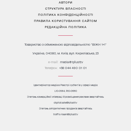
АВТОРИ
СТРУКТУРА ВЛАСНОСТІ
ПОЛІТИКА КОНФІДЕНЦІЙНОСТІ
ПРАВИЛА КОРИСТУВАННЯ САЙТОМ
РЕДАКЦІЙНА ПОЛІТИКА
Товариство з обмеженою відповідальністю "ВІЖН 1+1"
Україна, 04080, м. Київ, вул. Кирилівська, 23
е-mail:
media@1plus1.tv
Телефон:
+38 044 490 01 01
Ідентифікатор медіа в Реєстрі суб’єктів у сфері медіа:
L10-01914, R10-01810
З питань комерційної співпраці й розміщення реклами звертайтесь
digital.sale@1plus1.tv
З питань алгоритмічних продажів звертайтесь
traffic-team@1plus1.tv