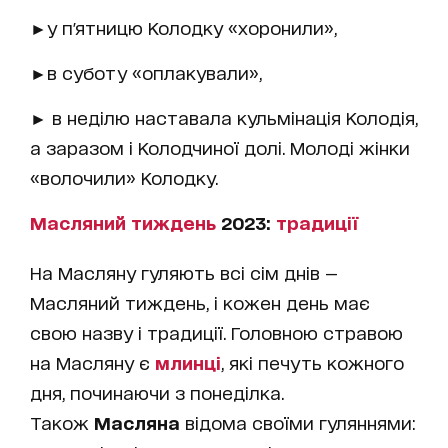
►у п'ятницю Колодку «хоронили»,
►в суботу «оплакували»,
► в неділю наставала кульмінація Колодія,
а заразом і Колодчиної долі. Молоді жінки
«волочили» Колодку.
Масляний тиждень
2023:
традиції
На Масляну гуляють всі сім днів —
Масляний тиждень, і кожен день має
свою назву і традиції. Головною стравою
на Масляну є
млинці
, які печуть кожного
дня, починаючи з понеділка.
Також
Масляна
відома своїми гуляннями: