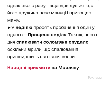
однак цього разу теща відвідує зятя, а
його дружина пече млинці і пригощає
маму.
►У
неділю
просять пробачення один у
одного —
Прощена неділя
. Також, цього
дня
спалювати солом'яне опудало
,
оскільки вірили, що спалювання
пришвидшить настання весни.
Народні прикмети
на Масляну
Реклама