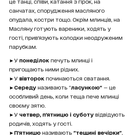
це танці, співи, катання з гірок, на
санчатах, спорудження масляного
опудала, костри тощо. Окрім млинців, на
Масляну готують вареники, ходять у
гості, прив'язують колодки неодруженим
парубкам.
►У
понеділок
печуть млинці і
пригощають ними рідних.
►У
вівторок
починаються сватання.
►
Середу
називають "
ласункою"
— це
особливий день, коли теща пече млинці
своєму зятю.
►У
четвер, п'ятницю і суботу
відвідують
родичів, ходять у гості.
►
П'ятницю
називають
"тещині вечірки"
,