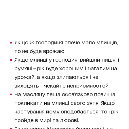
Якщо ж господиня спече мало млинців,
то не буде врожаю.
Якщо млинці у господині вийшли пишні і
рум’яні – рік буде хорошим і багатим на
урожай, а якщо злипаються і не
виходять – чекайте неприємностей.
На Масляну теща обов’язково повинна
покликати на млинці свого зятя. Якщо
частування йому сподобається, то і рік
пройде в мирі та любові.
Якщо перед Масницею йшли дощі, то