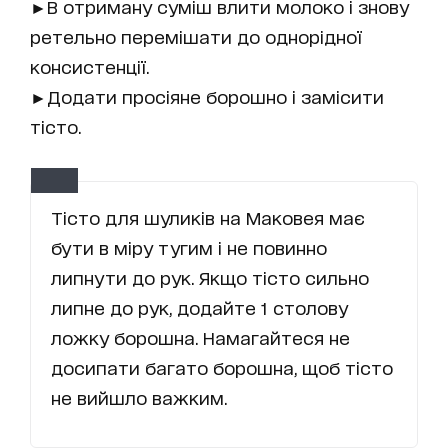
►В отриману суміш влити молоко і знову
ретельно перемішати до однорідної
консистенції.
►Додати просіяне борошно і замісити
тісто.
Тісто для шуликів на Маковея має
бути в міру тугим і не повинно
липнути до рук. Якщо тісто сильно
липне до рук, додайте 1 столову
ложку борошна. Намагайтеся не
досипати багато борошна, щоб тісто
не вийшло важким.