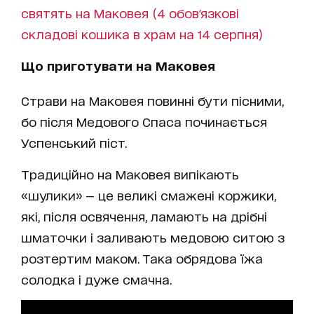
святять на Маковея (4 обов'язкові
складові кошика в храм на 14 серпня)
Що приготувати на Маковея
Страви на Маковея повинні бути пісними,
бо після Медового Спаса починається
Успенський піст.
Традиційно на Маковея випікають
«шулики» — це великі смажені коржики,
які, після освячення, ламають на дрібні
шматочки і заливають медовою ситою з
розтертим маком. Така обрядова їжа
солодка і дуже смачна.