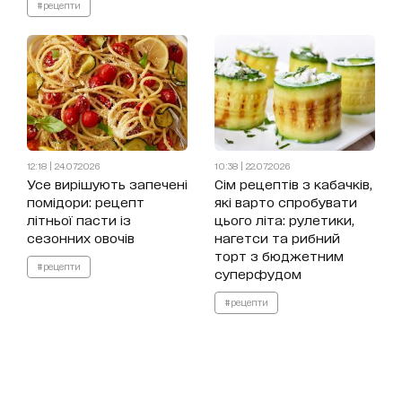
#рецепти
12:18 | 24.07.2026
10:38 | 22.07.2026
Усе вирішують запечені
Сім рецептів з кабачків,
помідори: рецепт
які варто спробувати
літньої пасти із
цього літа: рулетики,
сезонних овочів
нагетси та рибний
торт з бюджетним
#рецепти
суперфудом
#рецепти