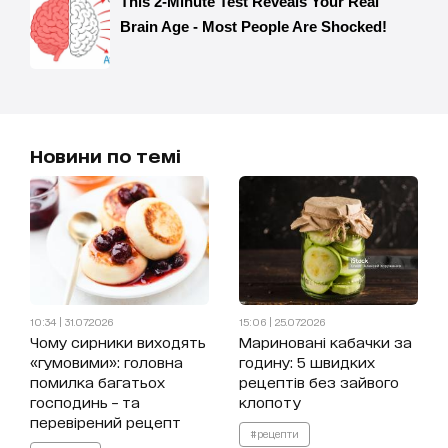
Новини по темі
10:34 | 31.07.2026
15:06 | 25.07.2026
Чому сирники виходять
Мариновані кабачки за
«гумовими»: головна
годину: 5 швидких
помилка багатьох
рецептів без зайвого
господинь – та
клопоту
перевірений рецепт
#рецепти