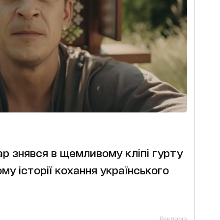
ар знявся в щемливому кліпі гурту
му історії кохання українського
Реклама