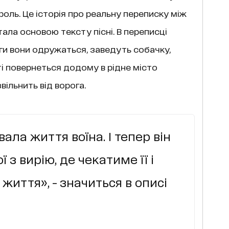
роль. Це історія про реальну переписку між
тала основою тексту пісні. В переписці
ги вони одружаться, заведуть собачку,
ті повернеться додому в рідне місто
вільнить від ворога.
ала життя воїна. І тепер він
 з вирію, де чекатиме її і
 життя», - значиться в описі