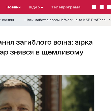
Новини
відео
телепрограма
: кастинг
Шлях майстра разом із Work.ua та KSE ProfTech - 
ання загиблого воїна: зірка
кар знявся в щемливому