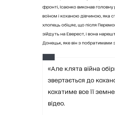
фронті, Ісаєнко виконав головну 
воїном і коханою дівчиною, яка с
хлопець обіцяє, що після Перемо
зійдуть на Еверест, і вона нареш
Донецьк, яке він з побратимами з
«Але клята війна обірв
звертається до коханої
кохатиме все її земне
відео.