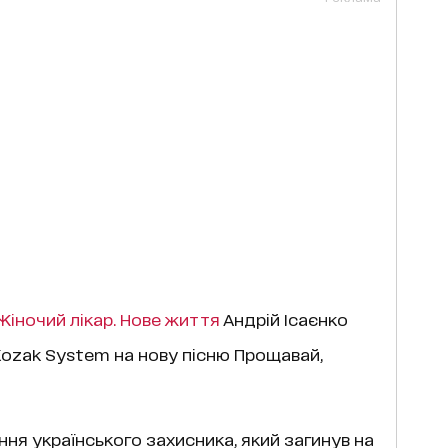
Жіночий лікар. Нове життя
Андрій Ісаєнко
Kozak System на нову пісню Прощавай,
ання українського захисника, який загинув на