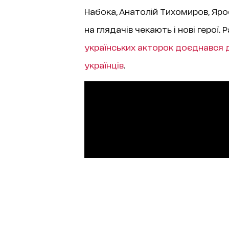
Набока, Анатолій Тихомиров, Ярос
на глядачів чекають і нові герої. 
українських акторок доєднався 
українців
.