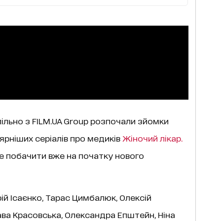
спільно з FILM.UA Group розпочали зйомки
рніших серіалів про медиків
Жіночий лікар.
е побачити вже на початку нового
ій Ісаєнко, Тарас Цимбалюк, Олексій
ва Красовська, Олександра Епштейн, Ніна