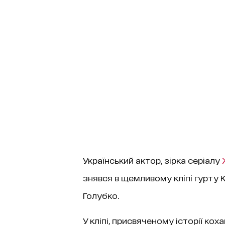
Український актор, зірка серіалу
знявся в щемливому кліпі гурту 
Голубко.
У кліпі, присвяченому історії кох