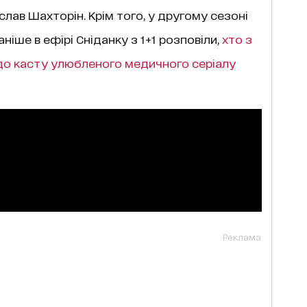
лав Шахторін. Крім того, у другому сезоні
Раніше в ефірі Сніданку з 1+1 розповіли,
хто з
до касту улюбленого медичного серіалу
Реклама