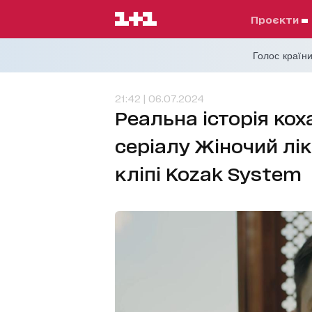
проєкти
Голос країни
21:42 | 06.07.2024
Реальна історія кох
серіалу Жіночий лі
кліпі Kozak System