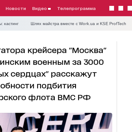
Новости
видео
телепрограмма
: кастинг
Шлях майстра вместе с Work.ua и KSE ProfTech
атора крейсера "Москва"
инским военным за 3000
ых сердцах" расскажут
обности подбития
рского флота ВМС РФ