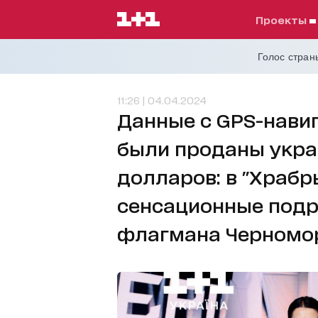
проекты
Голос страны
11:26 | 04.04.2024
Данные с GPS-навиг
были проданы укра
долларов: в "Храбр
сенсационные подр
флагмана Черномо