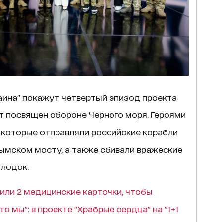
раина" покажут четвертый эпизод проекта
т посвящен обороне Черного моря. Героями
 которые отправляли российские корабли
Крымском мосту, а также сбивали вражеские
 лодок.
или 2 медицинские карточки, чтобы
о мы": в проекте "Храбрые сердца" на "1+1