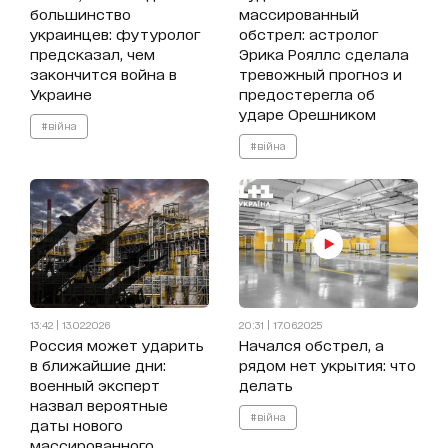
большинство
массированный
украинцев: футуролог
обстрел: астролог
предсказал, чем
Эрика Рояллс сделала
закончится война в
тревожный прогноз и
Украине
предостерегла об
ударе Орешником
#війна
#війна
13:42 | 13.02.2026
20:31 | 17.06.2025
Россия может ударить
Начался обстрел, а
в ближайшие дни:
рядом нет укрытия: что
военный эксперт
делать
назвал вероятные
#війна
даты нового
массированного