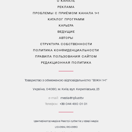
О КАНАЛЕ
РЕКЛАМА
ПРОБЛЕМЫ С ПРИЁМОМ КАНАЛА 1+1
КАТАЛОГ ПРОГРАММ
КАРЬЕРА
ВЕДУЩИЕ
АВТОРЫ
СТРУКТУРА СОБСТВЕННОСТИ
ПОЛИТИКА КОНФИДЕНЦИАЛЬНОСТИ
ПРАВИЛА ПОЛЬЗОВАНИЯ САЙТОМ
РЕДАКЦИОННАЯ ПОЛИТИКА
Товариство з обмеженою відповідальністю "ВІЖН 1+1"
Україна, 04080, м. Київ, вул. Кирилівська, 23
е-mail:
media@1plus1.tv
Телефон:
+38 044 490 01 01
Ідентифікатор медіа в Реєстрі суб’єктів у сфері медіа:
L10-01914, R10-01810