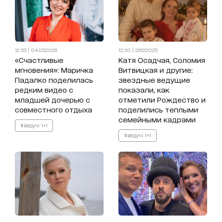
12:53 | 04.03.2026
12:20 | 26.12.2025
«Счастливые
Катя Осадчая, Соломия
мгновения»: Маричка
Витвицкая и другие:
Падалко поделилась
звездные ведущие
редким видео с
показали, как
младшей дочерью с
отметили Рождество и
совместного отдыха
поделились теплыми
семейными кадрами
#ведучі 1+1
#ведучі 1+1