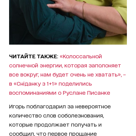
ЧИТАЙТЕ ТАКЖЕ
:
«Колоссальной
солнечной энергии, которая заполоняет
все вокруг, нам будет очень не хватать», –
в «Сніданку з 1+1» поделились
воспоминаниями о Руслане Писанке
Игорь поблагодарил за невероятное
количество слов соболезнования,
которые продолжает получать и
сообщил, что первое прощание