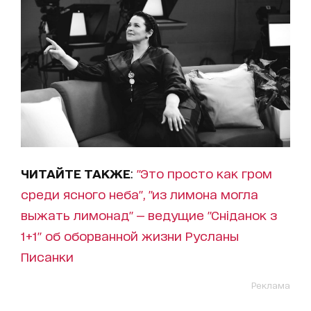
ЧИТАЙТЕ ТАКЖЕ
:
"Это просто как гром
среди ясного неба", "из лимона могла
выжать лимонад" — ведущие "Сніданок з
1+1" об оборванной жизни Русланы
Писанки
Реклама