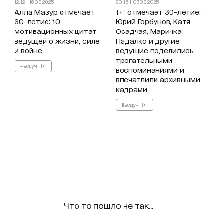
12:12 | 16.09.2025
20:15 | 03.09.2025
Алла Мазур отмечает
1+1 отмечает 30-летие:
60-летие: 10
Юрий Горбунов, Катя
мотивационных цитат
Осадчая, Маричка
ведущей о жизни, силе
Падалко и другие
и войне
ведущие поделились
трогательными
#ведучі 1+1
воспоминаниями и
впечатлили архивными
кадрами
#ведучі 1+1
Что то пошло не так...