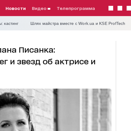
Новости
видео
телепрограмма
: кастинг
Шлях майстра вместе с Work.ua и KSE ProfTech
ана Писанка:
г и звезд об актрисе и