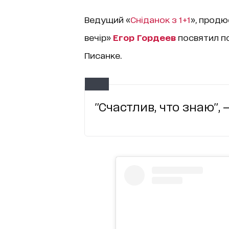
Ведущий «
Сніданок з 1+1
», продю
вечір»
Егор Гордеев
посвятил по
Писанке.
"Счастлив, что знаю", 