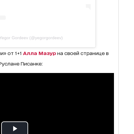
 Yegor Gordeev (@yegorgordeev)
и» от 1+1
Алла Мазур
на своей странице в
Руслане Писанке: