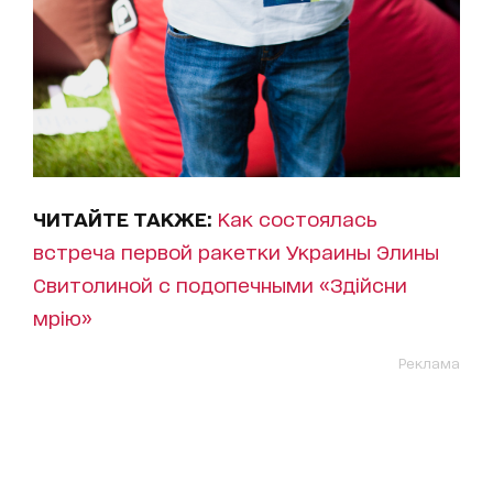
ЧИТАЙТЕ ТАКЖЕ:
Как состоялась
встреча первой ракетки Украины Элины
Свитолиной с подопечными «Здійсни
мрію»
Реклама