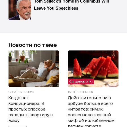
Новости по теме
Сніданок з 1+1
17:03 | 07.08.2026
15:01 | 06.08.2026
Когда нет
Действительно ли в
кондиционера: 3
арбузе больше всего
простых способа
нитратов: химик
охладить квартиру в
развенчала главный
жару
миф об излюбленном
летнем фрукте