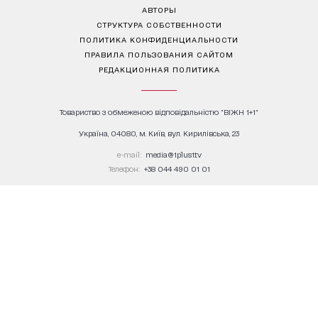
АВТОРЫ
СТРУКТУРА СОБСТВЕННОСТИ
ПОЛИТИКА КОНФИДЕНЦИАЛЬНОСТИ
ПРАВИЛА ПОЛЬЗОВАНИЯ САЙТОМ
РЕДАКЦИОННАЯ ПОЛИТИКА
Товариство з обмеженою відповідальністю "ВІЖН 1+1"
Україна, 04080, м. Київ, вул. Кирилівська, 23
е-mail:
media@1plus1.tv
Телефон:
+38 044 490 01 01
Ідентифікатор медіа в Реєстрі суб’єктів у сфері медіа:
L10-01914, R10-01810
З питань комерційної співпраці й розміщення реклами звертайтесь
digital.sale@1plus1.tv
З питань алгоритмічних продажів звертайтесь
traffic-team@1plus1.tv