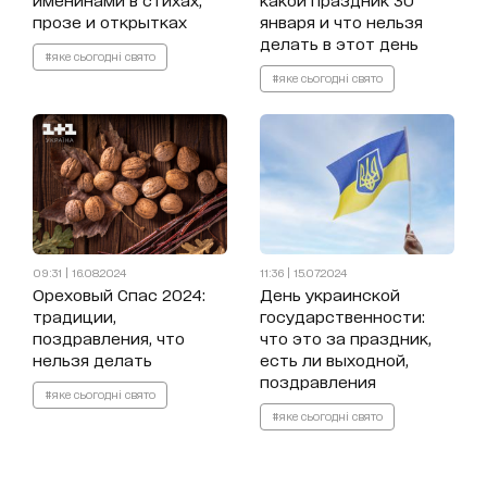
прозе и открытках
января и что нельзя
делать в этот день
#яке сьогодні свято
#яке сьогодні свято
09:31 | 16.08.2024
11:36 | 15.07.2024
Ореховый Спас 2024:
День украинской
традиции,
государственности:
поздравления, что
что это за праздник,
нельзя делать
есть ли выходной,
поздравления
#яке сьогодні свято
#яке сьогодні свято