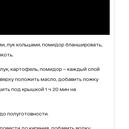
и, лук кольцами, помидор бланшировать,
коть.
лук, картофель, помидор — каждый слой
Сверху положить масло, добавить ложку
шить под крышкой 1 ч 20 мин на
до полуготовности.
довести до кипения, добавить водку,