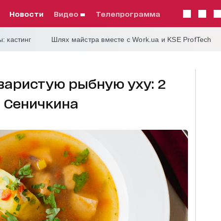
Новости
видео
телепрограмма
: кастинг
Шлях майстра вместе с Work.ua и KSE ProfTech
варистую рыбную уху: 2
а Сеничкина