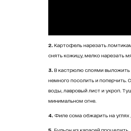
2.
Картофель нарезать ломтикам
снять кожицу, мелко нарезать мя
3.
В кастрюлю слоями выложить 
немного посолить и поперчить. 
воды, лавровый лист и укроп. Ту
минимальном огне.
4.
Филе сома обжарить на углях 
5.
Бульон из карасей процедить, 