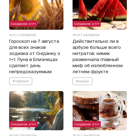
Сніданок з 1+1
Сніданок з 1+1
16:01 | 06.08.2026
15:01 | 06.08.2026
Гороскоп на 7 августа
Действительно ли в
для всех знаков
арбузе больше всего
зодиака от Сніданку з
нитратов: химик
1+1: Луна в Близнецах
развенчала главный
сделает день
миф об излюбленном
непредсказуемым
летнем фрукте
#гороскоп
#соціум
Сніданок з 1+1
Сніданок з 1+1
16:04 | 05.08.2026
19:10 | 04.08.2026