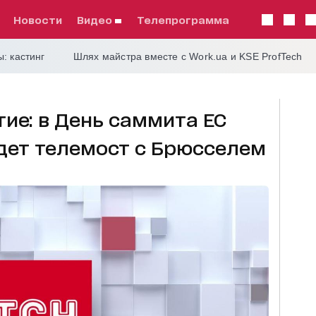
Новости
видео
телепрограмма
: кастинг
Шлях майстра вместе с Work.ua и KSE ProfTech
ие: в День саммита ЕС
дет телемост с Брюсселем