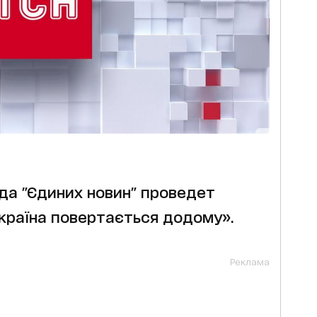
нда "Єдиних новин" проведет
раїна повертається додому».
Реклама