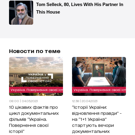
Новости по теме
Україна. Повернення своєї історії
Україна. Повернення своєї історії
08:00 | 04.05.2023
12:38 | 20.04.2023
10 цікавих фактів про
“Історії України:
цикл документальних
відновлення правди” -
фільмів "Україна.
на “1+1 Україна”
Повернення своєї
стартують вечори
історії"
документальних