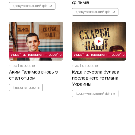
фільмів
#документальний фільм
#документальний фільм
Україна. Повернення своєї історії
Україна. Повернення своєї історії
11:00 | 19.02.2019
11:30 | 04.02.2019
Аким Галимов вновь з
Куда исчезла булава
стал отцом
последнего гетмана
Украины
#звездная жизнь
#документальний фільм