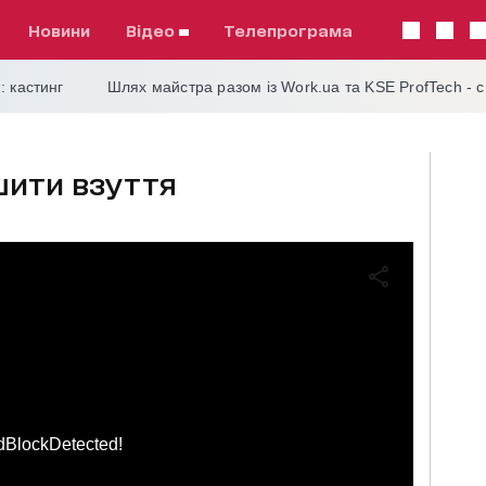
Новини
відео
телепрограма
: кастинг
Шлях майстра разом із Work.ua та KSE ProfTech - 
шити взуття
dBlockDetected!