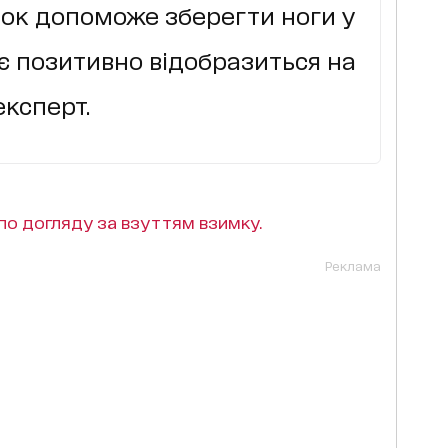
лок допоможе зберегти ноги у
тжє позитивно відобразиться на
експерт.
по догляду за взуттям взимку.
Реклама