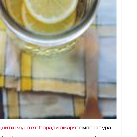
цнити імунітет: Поради лікаря
Температура