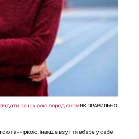
оглядати за шкірою перед сном
ЯК ПРАВИЛЬНО
огою ганчіркою. Інакше взуття вбере у себе