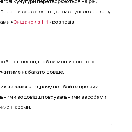
снігові кучугури перетворюються на ріки
и зберегти своє взуття до наступного сезону
рами «
Сніданок з 1+1
» розповів
чобіт на сезон, щоб ви могли повністю
лужитиме набагато довше.
х черевиків, одразу подбайте про них.
альними водовідштовхувальними засобами.
 жирні креми.