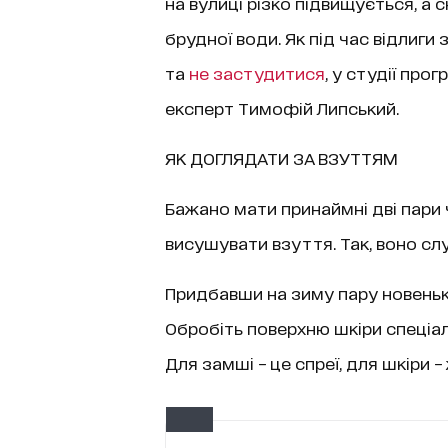
на вулиці різко підвищується, а 
брудної води. Як під час відлиг
та
не застудитися
, у студії прог
експерт Тимофій Липський.
ЯК ДОГЛЯДАТИ ЗА ВЗУТТЯМ
Бажано мати принаймні дві пари 
висушувати взуття. Так, воно с
Придбавши на зиму пару новеньки
Обробіть поверхню шкіри спеці
Для замші – це спреї, для шкіри –