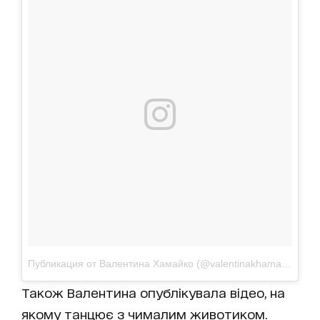
Публикация от Валентина Хамайко (@valentinakhamaiko)
11 
Також Валентина опублікувала відео, на
якому танцює з чималим животиком.