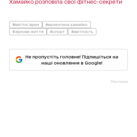
Хамайко розповіла свої фітнес-секрети
#вагітні зірки
#валентина хамайко
#зіркове життя
#спорт
#вагітність
Не пропустіть головне! Підпишіться на
наші оновлення в Google!
Реклама