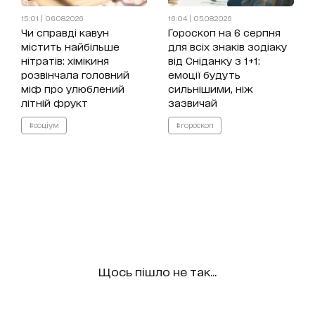
15:01 | 06.08.2026
16:04 | 05.08.2026
Чи справді кавун
Гороскоп на 6 серпня
містить найбільше
для всіх знаків зодіаку
нітратів: хімікиня
від Сніданку з 1+1:
розвінчала головний
емоції будуть
міф про улюблений
сильнішими, ніж
літній фрукт
зазвичай
#соціум
#гороскоп
Щось пішло не так...