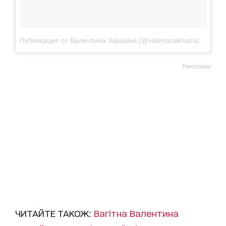
Публикация от Валентина Хамайко (@valentinakhamaiko)
13 
Реклама
ЧИТАЙТЕ ТАКОЖ:
Вагітна Валентина