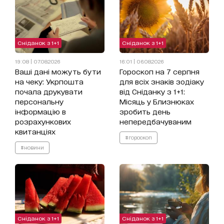
Сніданок з 1+1
Сніданок з 1+1
19:08 | 07.08.2026
16:01 | 06.08.2026
Ваші дані можуть бути
Гороскоп на 7 серпня
на чеку: Укрпошта
для всіх знаків зодіаку
почала друкувати
від Сніданку з 1+1:
персональну
Місяць у Близнюках
інформацію в
зробить день
розрахункових
непередбачуваним
квитанціях
#гороскоп
#новини
Сніданок з 1+1
Сніданок з 1+1