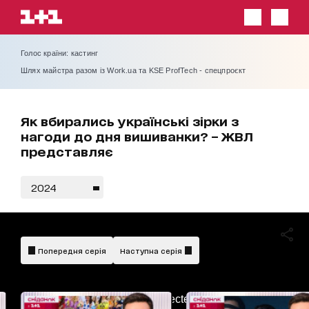
Голос країни: кастинг
Шлях майстра разом із Work.ua та KSE ProfTech - спецпроєкт
Як вбирались українські зірки з
нагоди до дня вишиванки? – ЖВЛ
представляє
2024
Попередня серія
Наступна серія
AdBlockDetected!