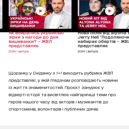
Як вбирались українські
Нова пісня від alyona 
зірки з нагоди до дня
Jerry Heil "Подоляноч
вишиванки? – ЖВЛ
набирає обертів – ЖВ
представляє
представляє
2024 1 випуск
2024 1 випуск
Щоранку у
Сніданку з 1+1
виходить рубрика
ЖВЛ
представляє
, у якій глядачам розповідають новини
із життя знаменитостей. Проєкт занурює у
відверті історії та висвітлює найгарячіші теми про
героїв нашого часу: від акторів і музикантів до
спортсменів, волонтерів і публічних діячів.