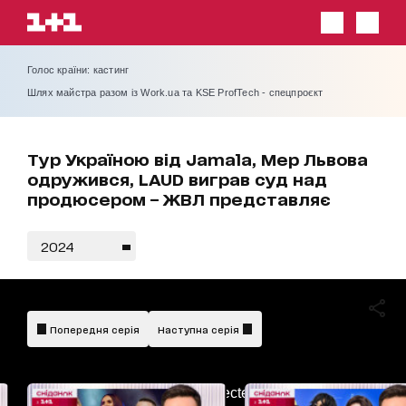
Голос країни: кастинг
Шлях майстра разом із Work.ua та KSE ProfTech - спецпроєкт
Тур Україною від Jamala, Мер Львова
одружився, LAUD виграв суд над
продюсером – ЖВЛ представляє
2024
Попередня серія
Наступна серія
AdBlockDetected!