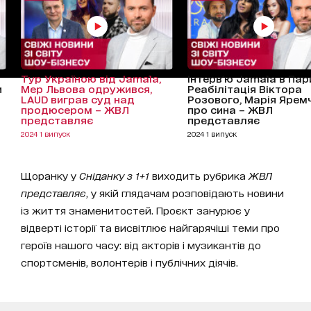
Тур Україною від Jamala,
Інтерв'ю Jamala в Пар
и
Мер Львова одружився,
Реабілітація Віктора
LAUD виграв суд над
Розового, Марія Ярем
продюсером – ЖВЛ
про сина – ЖВЛ
представляє
представляє
2024 1 випуск
2024 1 випуск
Щоранку у
Сніданку з 1+1
виходить рубрика
ЖВЛ
представляє
, у якій глядачам розповідають новини
із життя знаменитостей. Проєкт занурює у
відверті історії та висвітлює найгарячіші теми про
героїв нашого часу: від акторів і музикантів до
спортсменів, волонтерів і публічних діячів.