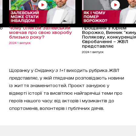
о
Чому Олексій Залевський
Прощання з Юрієм
мовчав про свою хворобу
Ворожко, Винник "кин
близько року?
Полякову, конкуренція
Євробаченні – ЖВЛ
2024 1 випуск
представляє
2024 1 випуск
Щоранку у
Сніданку з 1+1
виходить рубрика
ЖВЛ
представляє
, у якій глядачам розповідають новини
із життя знаменитостей. Проєкт занурює у
відверті історії та висвітлює найгарячіші теми про
героїв нашого часу: від акторів і музикантів до
спортсменів, волонтерів і публічних діячів.