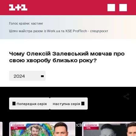
Голос країни: кастинг
Шлях майстра разом із Work.ua та KSE ProfTech - спецпроєкт
Чому Олексій Залевський мовчав про
свою хворобу близько року?
2024
Попередня серія
Наступна серія
AdBlockDetected!